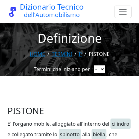
Dizionario Tecnico
dell'Automobilismo
Definizione
HOME
TERMINI
P
PISTONE
Termini che iniziano per
PISTONE
E' l'organo mobile, alloggiato all'interno del
cilindro
e collegato tramite lo
spinotto
alla
biella
, che