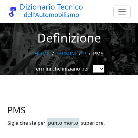
Dizionario Tecnico
dell'Automobilismo
Definizione
HOME
TERMINI
P
PMS
Termini che iniziano per
PMS
Sigla che sta per
punto morto
superiore.