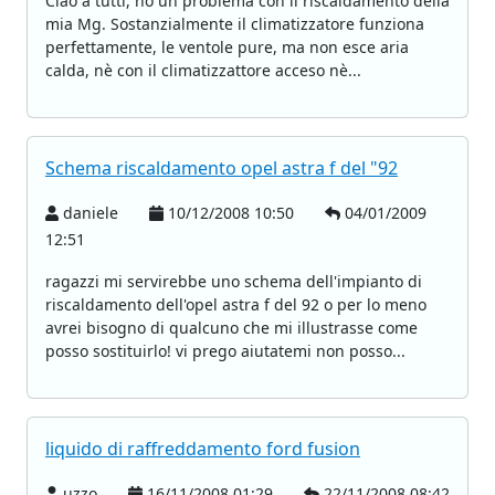
Ciao a tutti, ho un problema con il riscaldamento della
mia Mg. Sostanzialmente il climatizzatore funziona
perfettamente, le ventole pure, ma non esce aria
calda, nè con il climatizzattore acceso nè...
Schema riscaldamento opel astra f del "92
daniele
10/12/2008 10:50
04/01/2009
12:51
ragazzi mi servirebbe uno schema dell'impianto di
riscaldamento dell'opel astra f del 92 o per lo meno
avrei bisogno di qualcuno che mi illustrasse come
posso sostituirlo! vi prego aiutatemi non posso...
liquido di raffreddamento ford fusion
uzzo
16/11/2008 01:29
22/11/2008 08:42