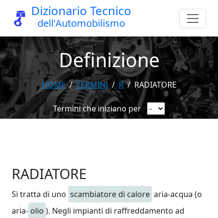
Dizionario Tecnico
dell'Automobilismo
Definizione
HOME
TERMINI
R
RADIATORE
Termini che iniziano per
RADIATORE
Si tratta di uno
scambiatore di calore
aria-acqua (o
aria-
olio
). Negli impianti di raffreddamento ad