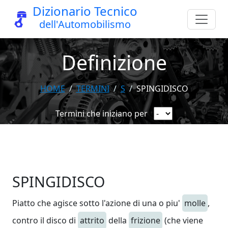
Dizionario Tecnico
dell'Automobilismo
Definizione
HOME
TERMINI
S
SPINGIDISCO
Termini che iniziano per
SPINGIDISCO
Piatto che agisce sotto l'azione di una o piu'
molle
,
contro il disco di
attrito
della
frizione
(che viene