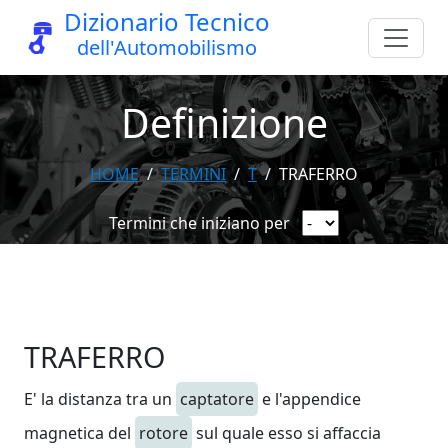
Dizionario Tecnico
dell'Automobilismo
Definizione
HOME
TERMINI
T
TRAFERRO
Termini che iniziano per
TRAFERRO
E' la distanza tra un
captatore
e l'appendice
magnetica del
rotore
sul quale esso si affaccia