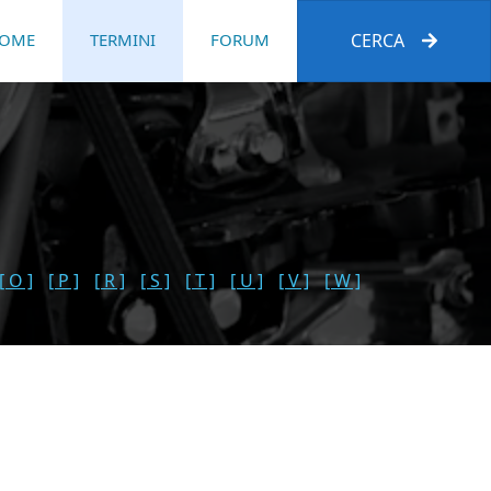
OME
TERMINI
FORUM
CERCA
[ O ]
[ P ]
[ R ]
[ S ]
[ T ]
[ U ]
[ V ]
[ W ]