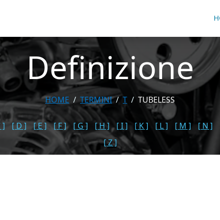
H
Definizione
HOME
TERMINI
T
TUBELESS
 ]
[ D ]
[ E ]
[ F ]
[ G ]
[ H ]
[ I ]
[ K ]
[ L ]
[ M ]
[ N ]
[ Z ]