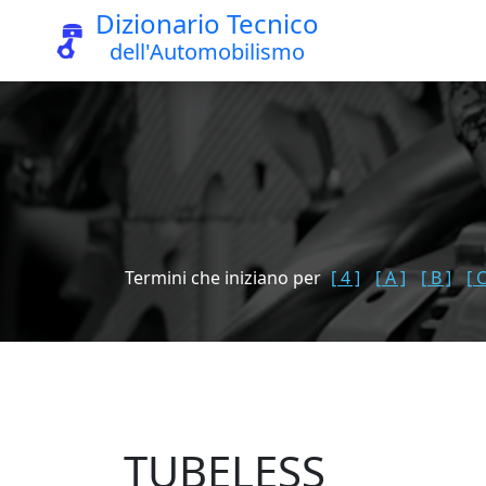
Dizionario Tecnico
dell'Automobilismo
Termini che iniziano per
[ 4 ]
[ A ]
[ B ]
[ C
TUBELESS