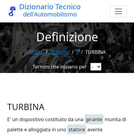
Dizionario Tecnico
dell'Automobilismo
Definizione
HOME
TERMINI
T
TURBINA
Termini che iniziano per
TURBINA
E' un dispositivo costituito da una
girante
munita di
palette e alloggiata in uno
statore
avente