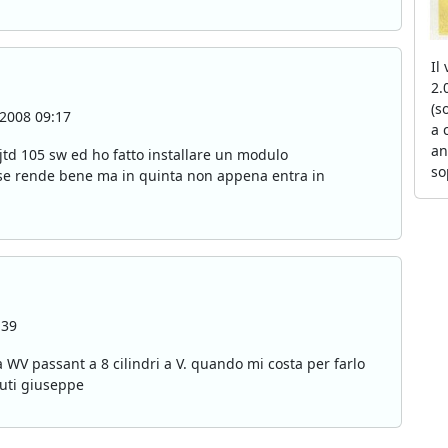
Il
2.
(s
2008 09:17
a 
an
 jtd 105 sw ed ho fatto installare un modulo
so
asse rende bene ma in quinta non appena entra in
:39
ia WV passant a 8 cilindri a V. quando mi costa per farlo
luti giuseppe