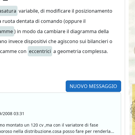
asatura
variabile, di modificare il posizionamento
la ruota dentata di comando (oppure il
camme
) in modo da cambiare il diagramma della
ano invece dispositivi che agiscono sui bilancieri o
 a camme con
eccentrici
a geometria complessa.
NUOVO MESSAGGIO
/2008 03:31
amo montato un 120 cv ,ma con il variatore di fase
oroso nella distribuzione.cosa posso fare per renderla...