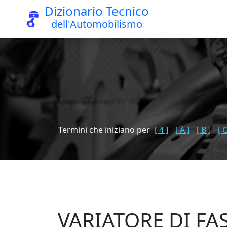
Dizionario Tecnico
dell'Automobilismo
Termini che iniziano per
[ 4 ]
[ A ]
[ B ]
[ C
VARIATORE DI FA