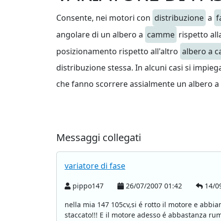
Consente, nei motori con
distribuzione
a
f
angolare di un albero a
camme
rispetto al
posizionamento rispetto all'altro
albero a 
distribuzione stessa. In alcuni casi si impieg
che fanno scorrere assialmente un albero
Messaggi collegati
variatore di fase
pippo147
26/07/2007 01:42
14/09
nella mia 147 105cv,si é rotto il motore e abbi
staccato!!! E il motore adesso é abbastanza rum