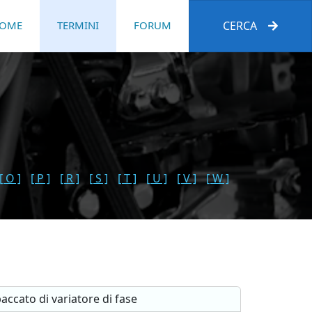
OME
TERMINI
FORUM
CERCA
[ O ]
[ P ]
[ R ]
[ S ]
[ T ]
[ U ]
[ V ]
[ W ]
accato di variatore di fase