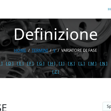
H
Definizione
HOME
TERMINI
V
VARIATORE DI FASE
 ]
[ D ]
[ E ]
[ F ]
[ G ]
[ H ]
[ I ]
[ K ]
[ L ]
[ M ]
[ N ]
[ Z ]
SE
Sp