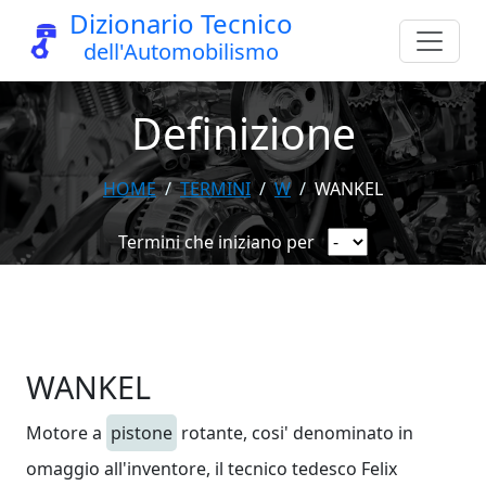
Dizionario Tecnico
dell'Automobilismo
Definizione
HOME
TERMINI
W
WANKEL
Termini che iniziano per
WANKEL
Motore a
pistone
rotante, cosi' denominato in
omaggio all'inventore, il tecnico tedesco Felix