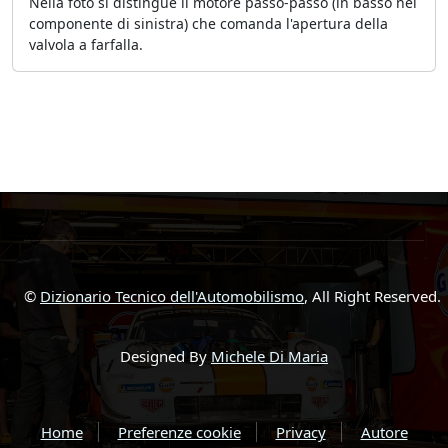
Nella foto si distingue il motore passo-passo (in basso nel
componente di sinistra) che comanda l'apertura della
valvola a farfalla.
©
Dizionario Tecnico dell'Automobilismo
, All Right Reserved.
Designed By
Michele Di Maria
Home
Preferenze cookie
Privacy
Autore