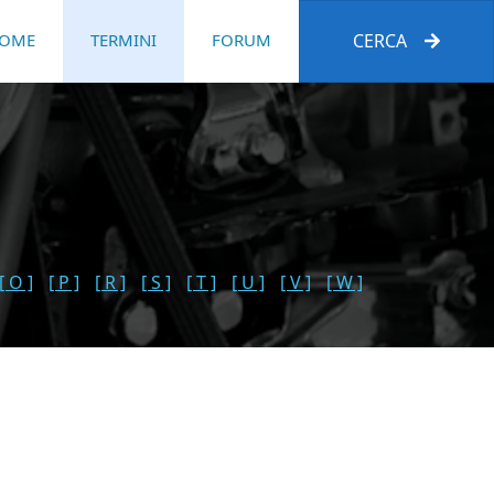
OME
TERMINI
FORUM
CERCA
[ O ]
[ P ]
[ R ]
[ S ]
[ T ]
[ U ]
[ V ]
[ W ]