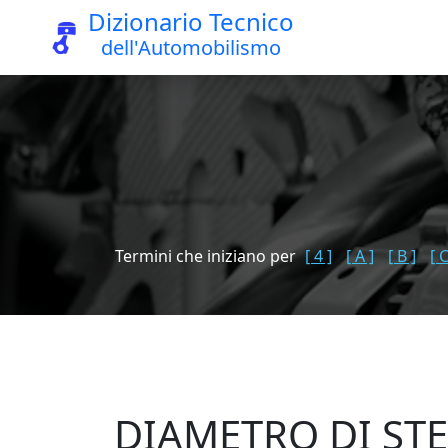
Dizionario Tecnico
dell'Automobilismo
Termini che iniziano per
[ 4 ]
[ A ]
[ B ]
[ C
DIAMETRO DI ST