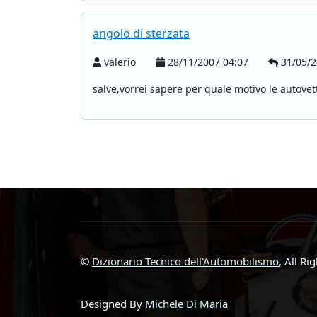
angolo di sterzata
valerio
28/11/2007 04:07
31/05/2
salve,vorrei sapere per quale motivo le autovet
©
Dizionario Tecnico dell'Automobilismo
, All Ri
Designed By
Michele Di Maria