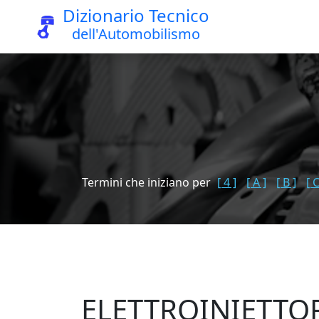
Dizionario Tecnico
dell'Automobilismo
Termini che iniziano per
[ 4 ]
[ A ]
[ B ]
[ C
ELETTROINIETTO