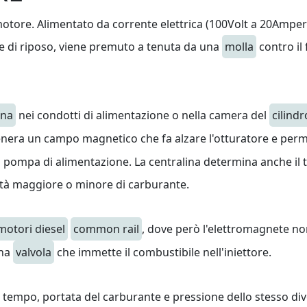
otore. Alimentato da corrente elettrica (100Volt a 20Ampere
e di riposo, viene premuto a tenuta da una
molla
contro il 
ina
nei condotti di alimentazione o nella camera del
cilindr
nera un campo magnetico che fa alzare l'otturatore e perme
 pompa di alimentazione. La centralina determina anche il t
ità maggiore o minore di carburante.
motori diesel
common rail
, dove però l'elettromagnete non
una
valvola
che immette il combustibile nell'iniettore.
o, tempo, portata del carburante e pressione dello stesso d