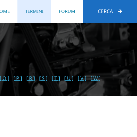
OME
TERMINI
FORUM
CERCA
[ O ]
[ P ]
[ R ]
[ S ]
[ T ]
[ U ]
[ V ]
[ W ]