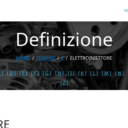
H
Definizione
HOME
TERMINI
E
ELETTROINIETTORE
 ]
[ D ]
[ E ]
[ F ]
[ G ]
[ H ]
[ I ]
[ K ]
[ L ]
[ M ]
[ N ]
[ Z ]
RE