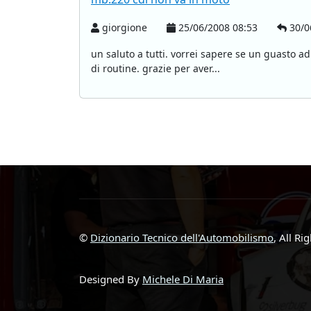
giorgione
25/06/2008 08:53
30/0
un saluto a tutti. vorrei sapere se un guasto ad
di routine. grazie per aver...
©
Dizionario Tecnico dell'Automobilismo
, All Ri
Designed By
Michele Di Maria