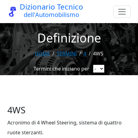
Dizionario Tecnico
dell'Automobilismo
Definizione
HOME
TERMINI
4
4WS
Termini che iniziano per
4WS
Acronimo di 4 Wheel Steering, sistema di quattro
ruote sterzanti.