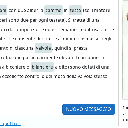
ioni
con due alberi a
camme
in
testa
(se il motore
eri sono due per ogni testata). Si tratta di una
tori da competizione ed estremamente diffusa anche
vate che consente di ridurre al minimo le masse degli
ento di ciascuna
valvola
, quindi si presta
rotazione particolarmente elevati. I componenti
a a bicchiere o
bilanciere
a dito) sono dotati di una
 eccellente controllo del moto della valvola stessa.
In
NUOVO MESSAGGIO
as
mo
 opel fron