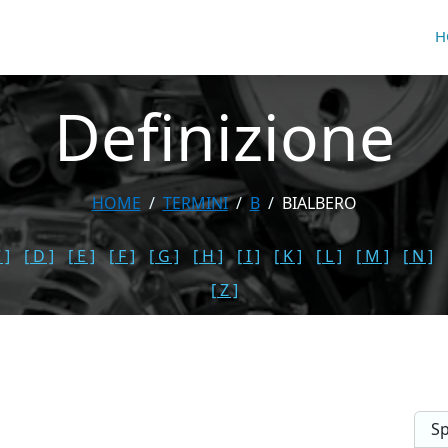
H
Definizione
HOME
TERMINI
B
BIALBERO
 ]
[ D ]
[ E ]
[ F ]
[ G ]
[ H ]
[ I ]
[ K ]
[ L ]
[ M ]
[ N ]
[ Z ]
Sp