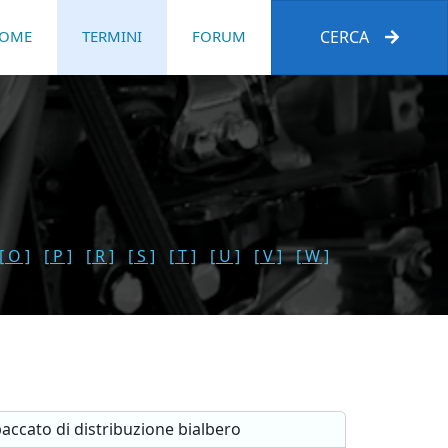
OME
TERMINI
FORUM
CERCA
[ O ]
[ P ]
[ R ]
[ S ]
[ T ]
[ U ]
[ V ]
[ W ]
accato di distribuzione bialbero