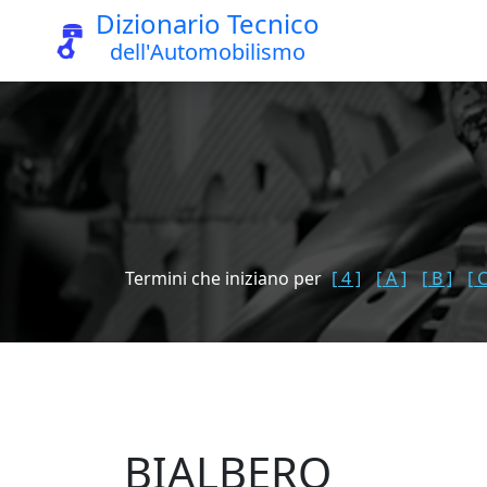
Dizionario Tecnico
dell'Automobilismo
Termini che iniziano per
[ 4 ]
[ A ]
[ B ]
[ C
BIALBERO