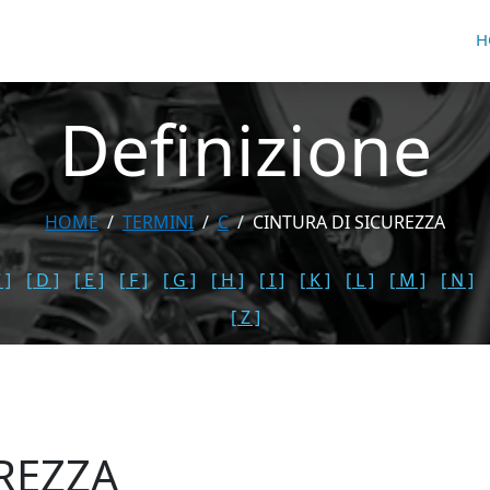
H
Definizione
HOME
TERMINI
C
CINTURA DI SICUREZZA
 ]
[ D ]
[ E ]
[ F ]
[ G ]
[ H ]
[ I ]
[ K ]
[ L ]
[ M ]
[ N ]
[ Z ]
REZZA