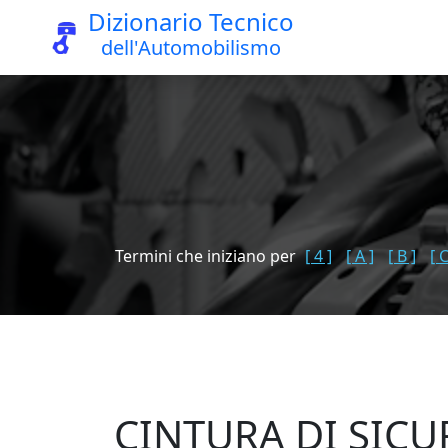
Dizionario Tecnico
dell'Automobilismo
Termini che iniziano per
[ 4 ]
[ A ]
[ B ]
[ C
CINTURA DI SICU