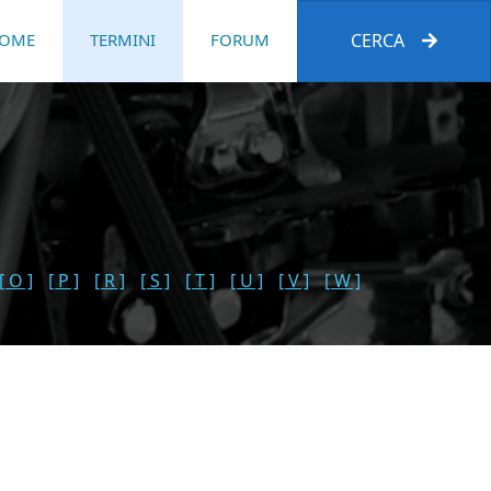
OME
TERMINI
FORUM
CERCA
[ O ]
[ P ]
[ R ]
[ S ]
[ T ]
[ U ]
[ V ]
[ W ]