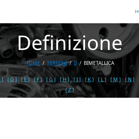
H
Definizione
HOME
TERMINI
B
BIMETALLICA
 ]
[ D ]
[ E ]
[ F ]
[ G ]
[ H ]
[ I ]
[ K ]
[ L ]
[ M ]
[ N ]
[ Z ]