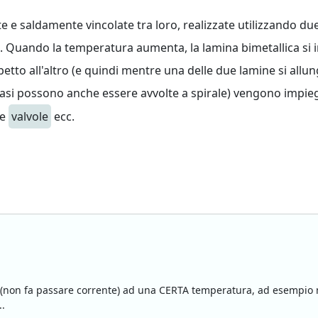
 saldamente vincolate tra loro, realizzate utilizzando due m
ro. Quando la temperatura aumenta, la lamina bimetallica si 
tto all'altro (e quindi mentre una delle due lamine si allunga
i casi possono anche essere avvolte a spirale) vengono impi
le
valvole
ecc.
o (non fa passare corrente) ad una CERTA temperatura, ad esempio m
..