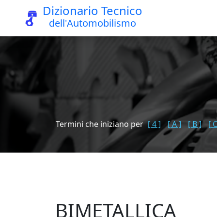
Dizionario Tecnico
dell'Automobilismo
Termini che iniziano per
[ 4 ]
[ A ]
[ B ]
[ C
BIMETALLICA