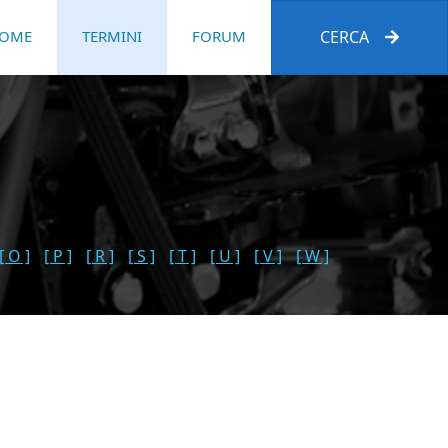
OME
TERMINI
FORUM
CERCA
[ O ]
[ P ]
[ R ]
[ S ]
[ T ]
[ U ]
[ V ]
[ W ]