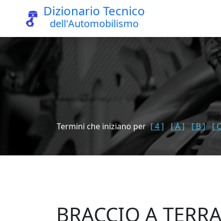
Dizionario Tecnico
dell'Automobilismo
Termini che iniziano per
[ 4 ]
[ A ]
[ B ]
[ C
BRACCIO A TERR