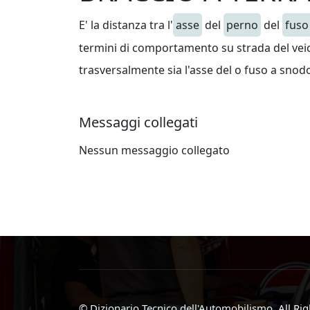
E' la distanza tra l'
asse
del
perno
del
fuso
termini di comportamento su strada del veico
trasversalmente sia l'asse del o fuso a snodo
Messaggi collegati
Nessun messaggio collegato
©
Dizionario Tecnico dell'Automobilismo
, All Ri