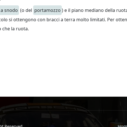
 a snodo
(o del
portamozzo
) e il piano mediano della ruota,
lo si ottengono con bracci a terra molto limitati. Per otte
 che la ruota.
ght Reserved.
Hom