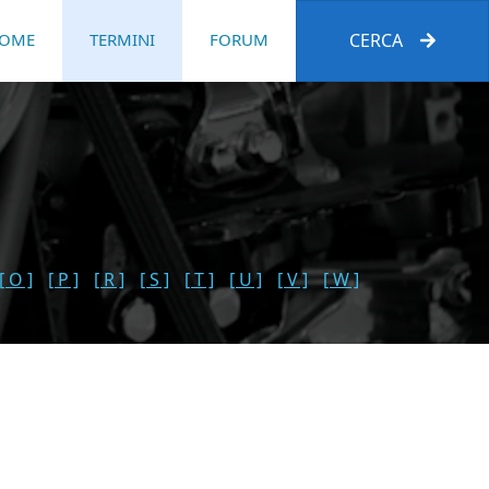
OME
TERMINI
FORUM
CERCA
[ O ]
[ P ]
[ R ]
[ S ]
[ T ]
[ U ]
[ V ]
[ W ]