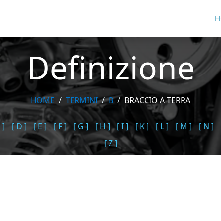
H
Definizione
HOME
TERMINI
B
BRACCIO A TERRA
 ]
[ D ]
[ E ]
[ F ]
[ G ]
[ H ]
[ I ]
[ K ]
[ L ]
[ M ]
[ N ]
[ Z ]
A