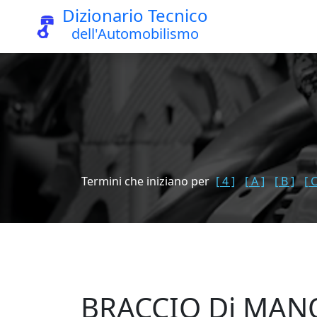
Dizionario Tecnico
dell'Automobilismo
Termini che iniziano per
[ 4 ]
[ A ]
[ B ]
[ C
BRACCIO Di MAN