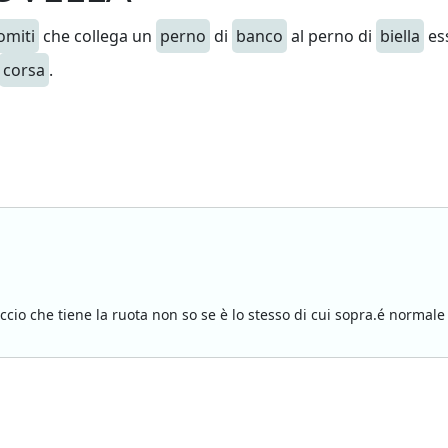
omiti
che collega un
perno
di
banco
al perno di
biella
ess
corsa
.
accio che tiene la ruota non so se è lo stesso di cui sopra.é norma