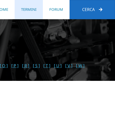
OME
TERMINI
FORUM
CERCA
[ O ]
[ P ]
[ R ]
[ S ]
[ T ]
[ U ]
[ V ]
[ W ]