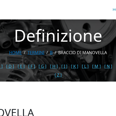
H
Definizione
HOME
TERMINI
B
BRACCIO DI MANOVELLA
 ]
[ D ]
[ E ]
[ F ]
[ G ]
[ H ]
[ I ]
[ K ]
[ L ]
[ M ]
[ N ]
[ Z ]
OVELLA