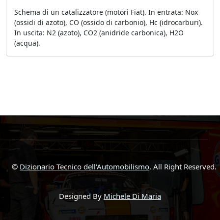
Schema di un catalizzatore (motori Fiat). In entrata: Nox
(ossidi di azoto), CO (ossido di carbonio), Hc (idrocarburi).
In uscita: N2 (azoto), CO2 (anidride carbonica), H2O
(acqua).
©
Dizionario Tecnico dell'Automobilismo
, All Right Reserved.
Designed By
Michele Di Maria