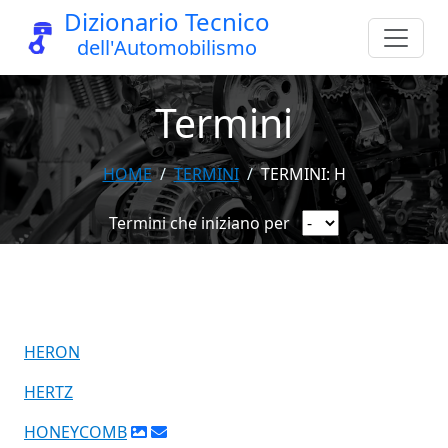
Dizionario Tecnico
dell'Automobilismo
Termini
HOME
TERMINI
TERMINI: H
Termini che iniziano per
HERON
HERTZ
HONEYCOMB