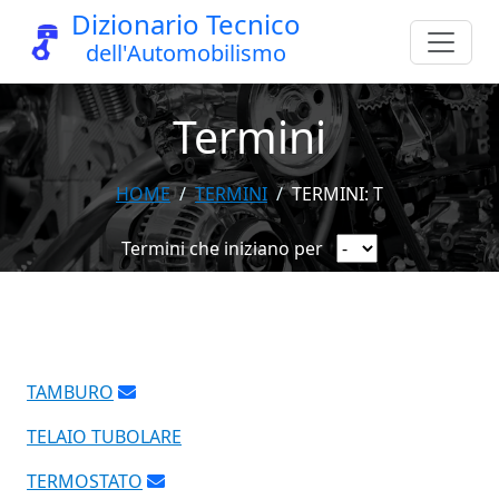
Dizionario Tecnico
dell'Automobilismo
Termini
HOME
TERMINI
TERMINI: T
Termini che iniziano per
TAMBURO
TELAIO TUBOLARE
TERMOSTATO