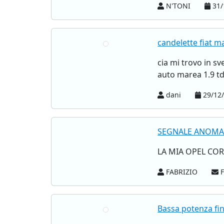
N'TONI
31/
candelette fiat m
cia mi trovo in s
auto marea 1.9 t
dani
29/12/
SEGNALE ANOMAL
LA MIA OPEL CO
FABRIZIO
F
Bassa potenza fi