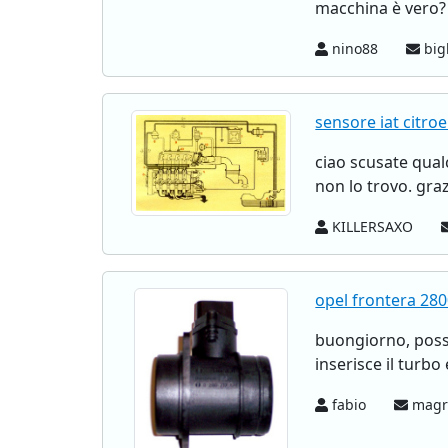
macchina è vero?
nino88
big
sensore iat citro
ciao scusate qual
non lo trovo. graz
KILLERSAXO
opel frontera 28
buongiorno, possi
inserisce il turbo
fabio
magro