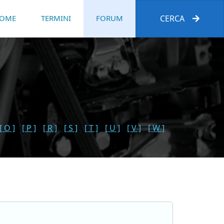
OME
TERMINI
FORUM
CERCA
[ O ]
[ P ]
[ R ]
[ S ]
[ T ]
[ U ]
[ V ]
[ W ]