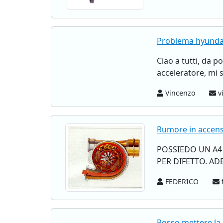
Problema hyunda
Ciao a tutti, da
acceleratore, mi s
Vincenzo
vi
Rumore in accens
POSSIEDO UN A4 
PER DIFETTO. A
FEDERICO
f
Posso mettere la