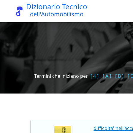
Dizionario Tecnico
dell'Automobilismo
Termini che iniziano per
[ 4 ]
[ A ]
[ B ]
[ C
difficolta' nell'a