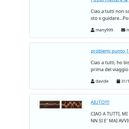
Ciao a tutti non 
sto x guidare...P
many999
m
problemi punto 1.
Ciao a tutti, ho 
prima del viaggio 
davide
31/1
AIUTO!!!!
CIAO A TUTTI, M
NN SI E' MAI AV