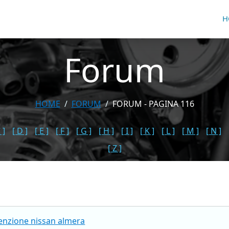
H
Forum
HOME
FORUM
FORUM - PAGINA 116
 ]
[ D ]
[ E ]
[ F ]
[ G ]
[ H ]
[ I ]
[ K ]
[ L ]
[ M ]
[ N ]
[ Z ]
ccenzione nissan almera