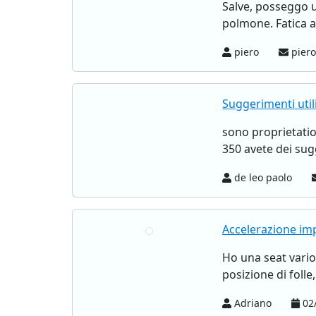
Salve, posseggo u
polmone. Fatica a
piero
piero
Suggerimenti uti
sono proprietatio
350 avete dei sug
de leo paolo
Accelerazione imp
Ho una seat vario 
posizione di folle
Adriano
02/