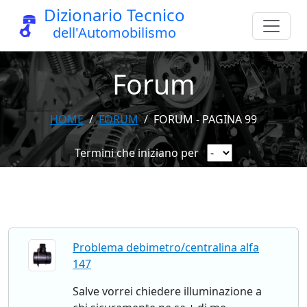
Dizionario Tecnico
dell'Automobilismo
Forum
HOME
FORUM
FORUM - PAGINA 99
Termini che iniziano per
Problema debimetro/centralina alfa
147
Salve vorrei chiedere illuminazione a