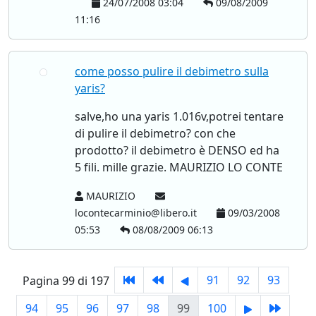
24/07/2008 03:04
09/08/2009
11:16
come posso pulire il debimetro sulla
yaris?
salve,ho una yaris 1.016v,potrei tentare
di pulire il debimetro? con che
prodotto? il debimetro è DENSO ed ha
5 fili. mille grazie. MAURIZIO LO CONTE
MAURIZIO
locontecarminio@libero.it
09/03/2008
05:53
08/08/2009 06:13
91
92
93
Pagina 99 di 197
94
95
96
97
98
99
100