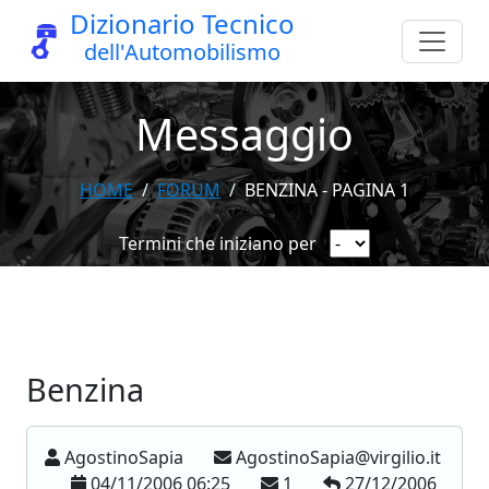
Dizionario Tecnico
dell'Automobilismo
Messaggio
HOME
FORUM
BENZINA - PAGINA 1
Termini che iniziano per
Benzina
AgostinoSapia
AgostinoSapia@virgilio.it
04/11/2006 06:25
1
27/12/2006