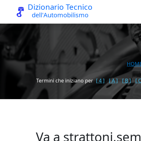
Dizionario Tecnico
dell'Automobilismo
HOM
Termini che iniziano per
[ 4 ]
[ A ]
[ B ]
[ C
Va a strattoni,se