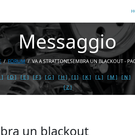
H
Messaggio
E
FORUM
VA A STRATTONI,SEMBRA UN BLACKOUT - PA
 ]
[ D ]
[ E ]
[ F ]
[ G ]
[ H ]
[ I ]
[ K ]
[ L ]
[ M ]
[ N ]
[ Z ]
mbra un blackout