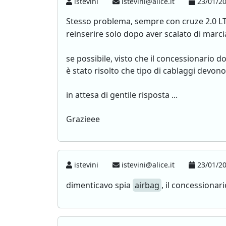
istevini
istevini@alice.it
23/01/20
Stesso problema, sempre con cruze 2.0 LT s
reinserire solo dopo aver scalato di marci
se possibile, visto che il concessionario
è stato risolto che tipo di cablaggi devono
in attesa di gentile risposta ...
Grazieee
istevini
istevini@alice.it
23/01/20
dimenticavo spia
airbag
, il concessionar