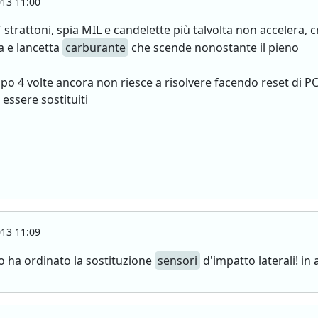
13 11:00
trattoni, spia MIL e candelette più talvolta non accelera, cr
a e lancetta
carburante
che scende nonostante il pieno
 dopo 4 volte ancora non riesce a risolvere facendo reset di
 essere sostituiti
13 11:09
io ha ordinato la sostituzione
sensori
d'impatto laterali! in 