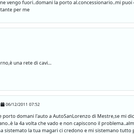
e vengo fuori..domani la porto al.concessionario..mi puoi d
ortante per me
no,è una rete di cavi...
06/12/2011 07:52
e porto domani l'auto a AutoSanLorenzo di Mestre,se mi dici 
ttano..è la 4a volta che vado e non capiscono il problema..a
 ha sistemato la tua magari ci credono e mi sistemano tutto 