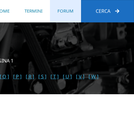
OME
TERMINI
FORUM
CERCA
GINA 1
[ O ]
[ P ]
[ R ]
[ S ]
[ T ]
[ U ]
[ V ]
[ W ]