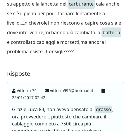
strappetto e la lancetta del
carburante
cala anche
se c'è il pieno per poi ritornare lentamente a
livello...In chevrolet non riescono a capire cosa sia e
dove intervenire,mi hanno già cambiato la
batteria
e controllato cablaggi e morsetti,ma ancora il
problema esiste...Consigli?????
Risposte
Vittorio 74
vittorio996@hotmail.it
25/01/2017 02:42
Grazie Luca 83, non avevo pensato al
grasso
,
ora provvederò... piuttosto che cambiare il
cablaggio completo a 750€ circa più
manodopera e rischiare di non risolvere...