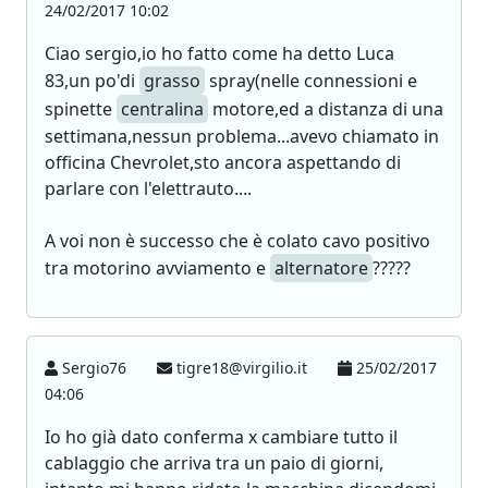
24/02/2017 10:02
Ciao sergio,io ho fatto come ha detto Luca
83,un po'di
grasso
spray(nelle connessioni e
spinette
centralina
motore,ed a distanza di una
settimana,nessun problema...avevo chiamato in
officina Chevrolet,sto ancora aspettando di
parlare con l'elettrauto....
A voi non è successo che è colato cavo positivo
tra motorino avviamento e
alternatore
?????
Sergio76
tigre18@virgilio.it
25/02/2017
04:06
Io ho già dato conferma x cambiare tutto il
cablaggio che arriva tra un paio di giorni,