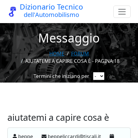
Dizionario Tecnico
dell'Automobilismo
Messaggio
HOME
FORUM
AIUTATEMI A CAPIRE COSA È - PAGINA 18
Termini che iniziano per
aiutatemi a capire cosa è
beppe
beppeliccardi@tiscali.it