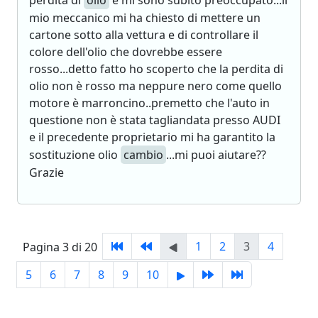
perdita di
olio
e mi sono subito preoccupato...il
mio meccanico mi ha chiesto di mettere un
cartone sotto alla vettura e di controllare il
colore dell'olio che dovrebbe essere
rosso...detto fatto ho scoperto che la perdita di
olio non è rosso ma neppure nero come quello
motore è marroncino..premetto che l'auto in
questione non è stata tagliandata presso AUDI
e il precedente proprietario mi ha garantito la
sostituzione olio
cambio
...mi puoi aiutare??
Grazie
1
2
3
4
Pagina 3 di 20
5
6
7
8
9
10