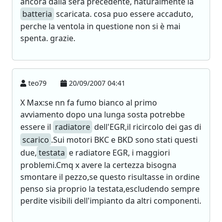
ancora dalla sera precedente, naturalmente la
batteria
scaricata. cosa puo essere accaduto,
perche la ventola in questione non si è mai
spenta. grazie.
teo79
20/09/2007 04:41
X Max:se nn fa fumo bianco al primo
avviamento dopo una lunga sosta potrebbe
essere il
radiatore
dell'EGR,il ricircolo dei gas di
scarico
.Sui motori BKC e BKD sono stati questi
due,
testata
e radiatore EGR, i maggiori
problemi.Cmq x avere la certezza bisogna
smontare il pezzo,se questo risultasse in ordine
penso sia proprio la testata,escludendo sempre
perdite visibili dell'impianto da altri componenti.