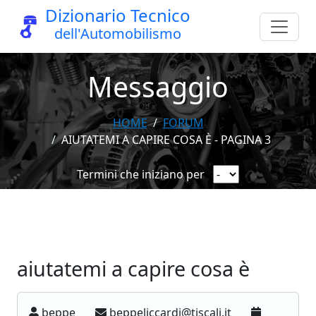
Dizionario Tecnico
dell'Automobilismo
Messaggio
HOME
FORUM
AIUTATEMI A CAPIRE COSA È - PAGINA 3
Termini che iniziano per
aiutatemi a capire cosa è
beppe
beppeliccardi@tiscali.it