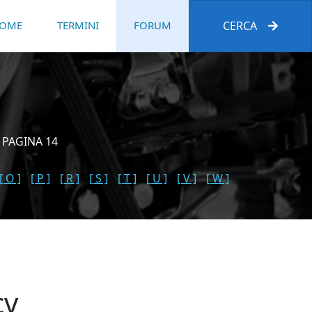
OME
TERMINI
FORUM
CERCA
 PAGINA 14
[ O ]
[ P ]
[ R ]
[ S ]
[ T ]
[ U ]
[ V ]
[ W ]
cv