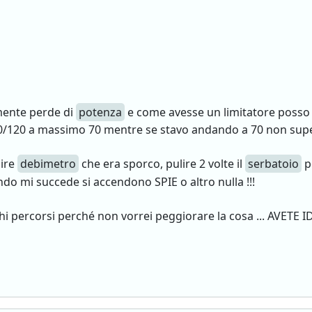
mente perde di
potenza
e come avesse un limitatore posso
0/120 a massimo 70 mentre se stavo andando a 70 non supero
lire
debimetro
che era sporco, pulire 2 volte il
serbatoio
p
o mi succede si accendono SPIE o altro nulla !!!
hi percorsi perché non vorrei peggiorare la cosa ... AVETE ID