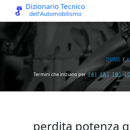
Dizionario Tecnico
dell'Automobilismo
HOME
Termini che iniziano per
[ 4 ]
[ A ]
[ B ]
[ C
perdita potenza 