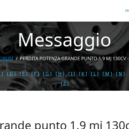
H
Messaggio
FORUM
PERDITA POTENZA GRANDE PUNTO 1.9 MJ 130CV -
 ]
[ D ]
[ E ]
[ F ]
[ G ]
[ H ]
[ I ]
[ K ]
[ L ]
[ M ]
[ N ]
[ Z ]
grande punto 1.9 mj 130