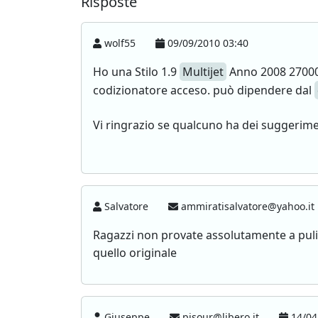
Risposte
wolf55
09/09/2010 03:40
Ho una Stilo 1.9
Multijet
Anno 2008 27000 
codizionatore acceso. può dipendere dal
Vi ringrazio se qualcuno ha dei suggerime
Salvatore
ammiratisalvatore@yahoo.it
Ragazzi non provate assolutamente a puli
quello originale
Giuseppe
pisour@libero.it
14/04