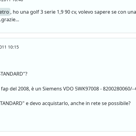
etro
, ho una golf 3 serie 1,9 90 cv, volevo sapere se con 
grazie...
011 10:15
TANDARD"?
dci fap del 2008, è un Siemens VDO 5WK97008 - 8200280060/--C
 "STANDARD" e devo acquistarlo, anche in rete se possibile?