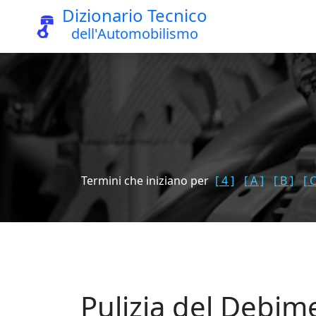
Dizionario Tecnico
dell'Automobilismo
Termini che iniziano per
[ 4 ]
[ A ]
[ B ]
[ C
Pulizia del Debim