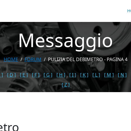
H
Messaggio
HOME
FORUM
PULIZIA DEL DEBIMETRO - PAGINA 4
 ]
[ D ]
[ E ]
[ F ]
[ G ]
[ H ]
[ I ]
[ K ]
[ L ]
[ M ]
[ N ]
[ Z ]
etro