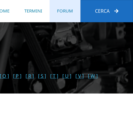
OME
TERMINI
FORUM
CERCA
[ O ]
[ P ]
[ R ]
[ S ]
[ T ]
[ U ]
[ V ]
[ W ]