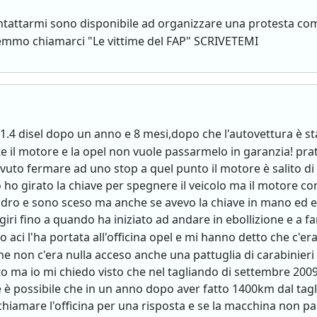
tattarmi sono disponibile ad organizzare una protesta comu
remmo chiamarci "Le vittime del FAP" SCRIVETEMI
1.4 disel dopo un anno e 8 mesi,dopo che l'autovettura è st
il motore e la opel non vuole passarmelo in garanzia! pra
uto fermare ad uno stop a quel punto il motore è salito di g
 ho girato la chiave per spegnere il veicolo ma il motore c
uadro e sono sceso ma anche se avevo la chiave in mano ed e
i fino a quando ha iniziato ad andare in ebollizione e a far
o aci l'ha portata all'officina opel e mi hanno detto che c'era 
 non c'era nulla acceso anche una pattuglia di carabinieri c
nito ma io mi chiedo visto che nel tagliando di settembre 200
ossibile che in un anno dopo aver fatto 1400km dal tagliando 
iamare l'officina per una risposta e se la macchina non pas