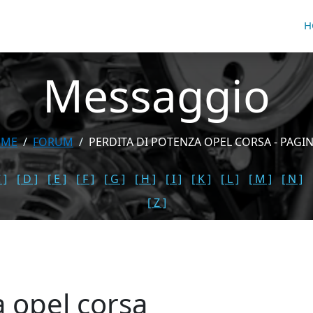
H
Messaggio
OME
FORUM
PERDITA DI POTENZA OPEL CORSA - PAGIN
 ]
[ D ]
[ E ]
[ F ]
[ G ]
[ H ]
[ I ]
[ K ]
[ L ]
[ M ]
[ N ]
[ Z ]
a opel corsa