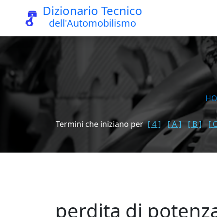
Dizionario Tecnico
dell'Automobilismo
H
Termini che iniziano per
[ 4 ]
[ A ]
[ B ]
[ C
perdita di potenz