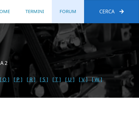
OME
TERMINI
FORUM
CERCA
A 2
[ O ]
[ P ]
[ R ]
[ S ]
[ T ]
[ U ]
[ V ]
[ W ]