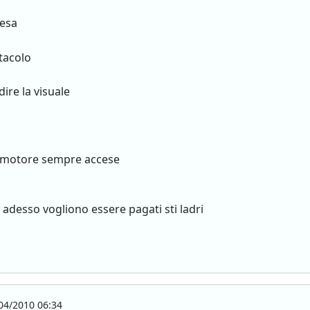
resa
tacolo
ire la visuale
to motore sempre accese
adesso vogliono essere pagati sti ladri
04/2010 06:34