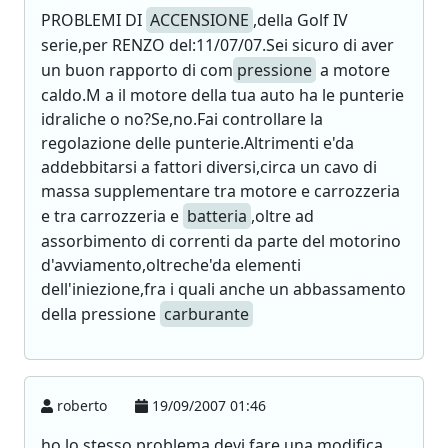
PROBLEMI DI
ACCENSIONE
,della Golf IV
serie,per RENZO del:11/07/07.Sei sicuro di aver
un buon rapporto di com
pressione
a motore
caldo.M a il motore della tua auto ha le punterie
idraliche o no?Se,no.Fai controllare la
regolazione delle punterie.Altrimenti e'da
addebbitarsi a fattori diversi,circa un cavo di
massa supplementare tra motore e carrozzeria
e tra carrozzeria e
batteria
,oltre ad
assorbimento di correnti da parte del motorino
d'avviamento,oltreche'da elementi
dell'iniezione,fra i quali anche un abbassamento
della pressione
carburante
roberto
19/09/2007 01:46
ho lo stesso problema devi fare una modifica