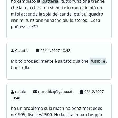
ho cambiato la
batteria
..tutto funziona tranne
che la macchina nn si mette in moto, in più nn
mi si accende la spia dei candellotti sul quadro
enn mi funzione nenache più lo stereo...Cosa
può essere???
Claudio
26/11/2007 10:48
Molto probabilmente è saltato qualche
fusibile
.
Controlla.
natale
nuredikaj@yahoo.it
02/12/2007
10:48
ho un problema sula machina,benz-mercedes
de1995,disel,kw2500. Ho lascita in parcheggio