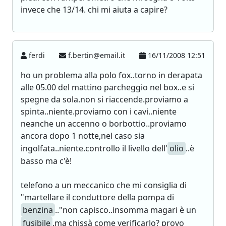
invece che 13/14. chi mi aiuta a capire?
ferdi
f.bertin@email.it
16/11/2008 12:51
ho un problema alla polo fox..torno in derapata
alle 05.00 del mattino parcheggio nel box..e si
spegne da sola.non si riaccende.proviamo a
spinta..niente.proviamo con i cavi..niente
neanche un accenno o borbottio..proviamo
ancora dopo 1 notte,nel caso sia
ingolfata..niente.controllo il livello dell'
olio
..è
basso ma c'è!
telefono a un meccanico che mi consiglia di
"martellare il conduttore della pompa di
benzina
.."non capisco..insomma magari è un
fusibile
.ma chissà come verificarlo? provo