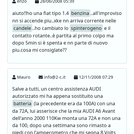
enzo
28/06/2008 05:39
aiuto!!ho una fiat tipo 1.4
benzina
..all'improviso
nn si accende piu..xke nn arriva corrente nelle
candele
..ho cambiato lo
spinterogeno
e il
contatto rotante..è partita al primo colpo ma
dopo 5min si è spenta e nn parte di nuovo
piu.cosa mi consiglate??
Mauro
info@2-c.it
12/11/2008 07:29
Salve a tutti, un centro assistenza AUDI
autorizzato mi ha appena sostituito una
batteria
(la precedente era da 100A) con una
da 72A, lui asserisce che la mia AUDI A6 Avant
dell'anno 2000 110Kw monta una 72A e non una
da 100, dopo una settimana sono rimasto a
piedi con l'amperometro che mi segna 8 Volts