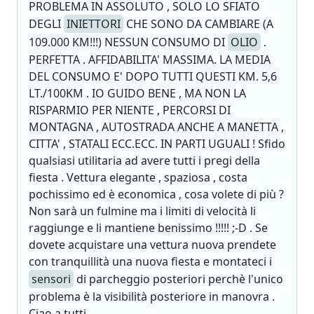
PROBLEMA IN ASSOLUTO , SOLO LO SFIATO
DEGLI
INIETTORI
CHE SONO DA CAMBIARE (A
109.000 KM!!!) NESSUN CONSUMO DI
OLIO
.
PERFETTA . AFFIDABILITA' MASSIMA. LA MEDIA
DEL CONSUMO E' DOPO TUTTI QUESTI KM. 5,6
LT./100KM . IO GUIDO BENE , MA NON LA
RISPARMIO PER NIENTE , PERCORSI DI
MONTAGNA , AUTOSTRADA ANCHE A MANETTA ,
CITTA' , STATALI ECC.ECC. IN PARTI UGUALI ! Sfido
qualsiasi utilitaria ad avere tutti i pregi della
fiesta . Vettura elegante , spaziosa , costa
pochissimo ed è economica , cosa volete di più ?
Non sarà un fulmine ma i limiti di velocità li
raggiunge e li mantiene benissimo !!!!! ;-D . Se
dovete acquistare una vettura nuova prendete
con tranquillità una nuova fiesta e montateci i
sensori
di parcheggio posteriori perchè l'unico
problema è la visibilità posteriore in manovra .
Ciao a tutti .