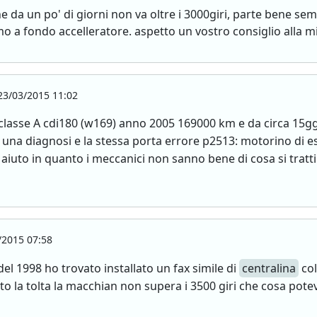
he da un po' di giorni non va oltre i 3000giri, parte bene s
mo a fondo accelleratore. aspetto un vostro consiglio alla m
3/03/2015 11:02
na classe A cdi180 (w169) anno 2005 169000 km e da circa 15g
una diagnosi e la stessa porta errore p2513: motorino di e
aiuto in quanto i meccanici non sanno bene di cosa si tratti
2015 07:58
el 1998 ho trovato installato un fax simile di
centralina
col
o la tolta la macchian non supera i 3500 giri che cosa pote