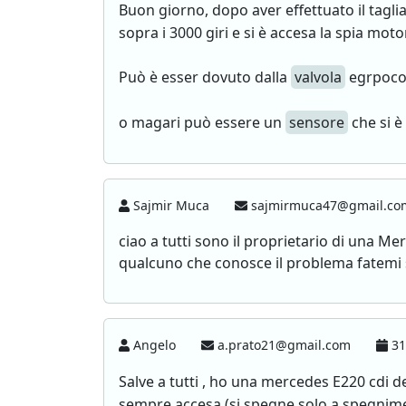
Buon giorno, dopo aver effettuato il tagl
sopra i 3000 giri e si è accesa la spia moto
Può è esser dovuto dalla
valvola
egrpoco 
o magari può essere un
sensore
che si è
Sajmir Muca
sajmirmuca47@gmail.c
ciao a tutti sono il proprietario di una Me
qualcuno che conosce il problema fatemi 
Angelo
a.prato21@gmail.com
31
Salve a tutti , ho una mercedes E220 cdi de
sempre accesa (si spegne solo a spegnimen