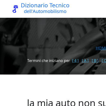
Dizionario Tecnico
dell'Automobilismo
HOM
Termini che iniziano per
[ 4 ]
[ A ]
[ B ]
[ C
la mia auto non su