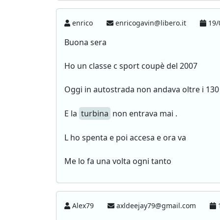
enrico
enricogavin@libero.it
19/
Buona sera
Ho un classe c sport coupè del 2007
Oggi in autostrada non andava oltre i 13
E la
turbina
non entrava mai .
L ho spenta e poi accesa e ora va
Me lo fa una volta ogni tanto
Alex79
axldeejay79@gmail.com
1