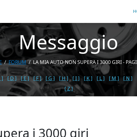
H
Messaggio
E
FORUM
LA MIA AUTO NON SUPERA I 3000 GIRI - PAG
 ]
[ D ]
[ E ]
[ F ]
[ G ]
[ H ]
[ I ]
[ K ]
[ L ]
[ M ]
[ N ]
[ Z ]
pera i 3000 giri