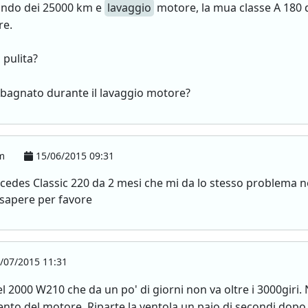
iando dei 25000 km e
lavaggio
motore, la mua classe A 180 
re.
pulita?
 bagnato durante il lavaggio motore?
om
15/06/2015 09:31
rcedes Classic 220 da 2 mesi che mi da lo stesso problema no
sapere per favore
/07/2015 11:31
l 2000 W210 che da un po' di giorni non va oltre i 3000giri.
to del motore. Riparte la ventola un paio di secondi dopo 