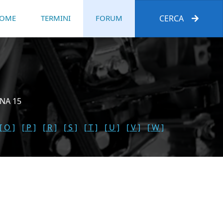
OME
TERMINI
FORUM
CERCA
INA 15
[ O ]
[ P ]
[ R ]
[ S ]
[ T ]
[ U ]
[ V ]
[ W ]