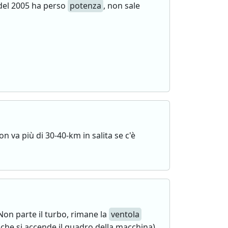
del 2005 ha perso
potenza
, non sale
n va più di 30-40-km in salita se c'è
 Non parte il turbo, rimane la
ventola
che si accende il quadro della macchina),