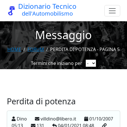
Dizionario Tecnico
dell'Automobilismo
Messaggio
HOME
FORUM
PERDITA DI POTENZA - PAGINA 5
Termini che iniziano per
Perdita di potenza
Dino
villdino@libero.it
01/10/2007
05:13
131
04/01/2021 08:48