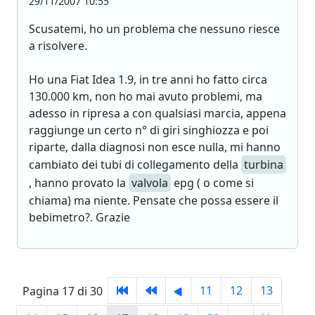
29/11/2007 10:55
Scusatemi, ho un problema che nessuno riesce
a risolvere.
Ho una Fiat Idea 1.9, in tre anni ho fatto circa
130.000 km, non ho mai avuto problemi, ma
adesso in ripresa a con qualsiasi marcia, appena
raggiunge un certo n° di giri singhiozza e poi
riparte, dalla diagnosi non esce nulla, mi hanno
cambiato dei tubi di collegamento della
turbina
, hanno provato la
valvola
epg ( o come si
chiama) ma niente. Pensate che possa essere il
bebimetro?. Grazie
11
12
13
Pagina 17 di 30