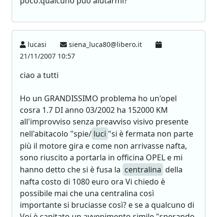
poco.qualcuno può aiutarmi?
lucasi
siena_luca80@libero.it
21/11/2007 10:57
ciao a tutti
Ho un GRANDISSIMO problema ho un'opel
cosra 1.7 DI anno 03/2002 ha 152000 KM
all'improvviso senza preavviso visivo presente
nell'abitacolo "spie/
luci
"si è fermata non parte
più il motore gira e come non arrivasse nafta,
sono riuscito a portarla in officina OPEL e mi
hanno detto che si è fusa la
centralina
della
nafta costo di 1080 euro ora Vi chiedo è
possibile mai che una centralina così
importante si bruciasse così? e se a qualcuno di
Voi è capitato un avvenimento simile "sperando