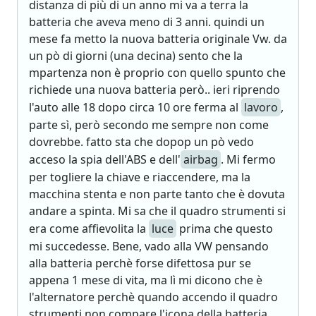
distanza di più di un anno mi va a terra la
batteria che aveva meno di 3 anni. quindi un
mese fa metto la nuova batteria originale Vw. da
un pò di giorni (una decina) sento che la
mpartenza non è proprio con quello spunto che
richiede una nuova batteria però.. ieri riprendo
l'auto alle 18 dopo circa 10 ore ferma al
lavoro
,
parte sì, però secondo me sempre non come
dovrebbe. fatto sta che dopop un pò vedo
acceso la spia dell'ABS e dell'
airbag
. Mi fermo
per togliere la chiave e riaccendere, ma la
macchina stenta e non parte tanto che è dovuta
andare a spinta. Mi sa che il quadro strumenti si
era come affievolita la
luce
prima che questo
mi succedesse. Bene, vado alla VW pensando
alla batteria perchè forse difettosa pur se
appena 1 mese di vita, ma lì mi dicono che è
l'alternatore perchè quando accendo il quadro
strumenti non compare l'icona della batteria,