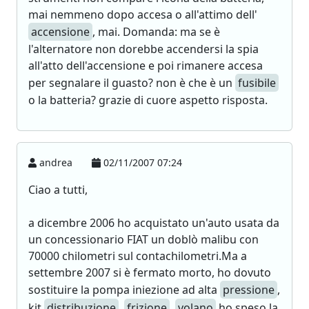
mai nemmeno dopo accesa o all'attimo dell'
accensione
, mai. Domanda: ma se è
l'alternatore non dorebbe accendersi la spia
all'atto dell'accensione e poi rimanere accesa
per segnalare il guasto? non è che è un
fusibile
o la batteria? grazie di cuore aspetto risposta.
andrea
02/11/2007 07:24
Ciao a tutti,
a dicembre 2006 ho acquistato un'auto usata da
un concessionario FIAT un doblò malibu con
70000 chilometri sul contachilometri.Ma a
settembre 2007 si è fermato morto, ho dovuto
sostituire la pompa iniezione ad alta
pressione
,
kit
distribuzione
,
frizione
,
volano
ho speso la