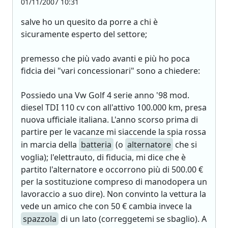
01/11/2007 10:31
salve ho un quesito da porre a chi è
sicuramente esperto del settore;
premesso che più vado avanti e più ho poca
fidcia dei "vari concessionari" sono a chiedere:
Possiedo una Vw Golf 4 serie anno '98 mod.
diesel TDI 110 cv con all'attivo 100.000 km, presa
nuova ufficiale italiana. L'anno scorso prima di
partire per le vacanze mi siaccende la spia rossa
in marcia della
batteria
(o
alternatore
che si
voglia); l'elettrauto, di fiducia, mi dice che è
partito l'alternatore e occorrono più di 500.00 €
per la sostituzione compreso di manodopera un
lavoraccio a suo dire). Non convinto la vettura la
vede un amico che con 50 € cambia invece la
spazzola
di un lato (correggetemi se sbaglio). A