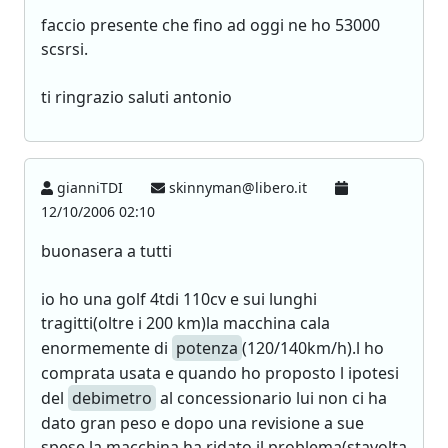
faccio presente che fino ad oggi ne ho 53000
scsrsi.
ti ringrazio saluti antonio
gianniTDI
skinnyman@libero.it
12/10/2006 02:10
buonasera a tutti
io ho una golf 4tdi 110cv e sui lunghi
tragitti(oltre i 200 km)la macchina cala
enormemente di
potenza
(120/140km/h).l ho
comprata usata e quando ho proposto l ipotesi
del
debimetro
al concessionario lui non ci ha
dato gran peso e dopo una revisione a sue
spese la macchina ha ridato il problema(stavolta