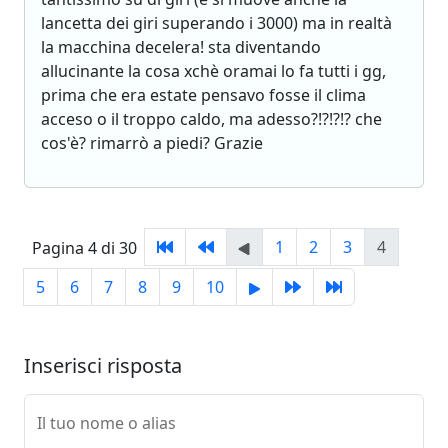
lancetta dei giri superando i 3000) ma in realtà
la macchina decelera! sta diventando
allucinante la cosa xchè oramai lo fa tutti i gg,
prima che era estate pensavo fosse il clima
acceso o il troppo caldo, ma adesso?!?!?!? che
cos'è? rimarrò a piedi? Grazie
1
2
3
4
Pagina 4 di 30
5
6
7
8
9
10
Inserisci risposta
Il tuo nome o alias