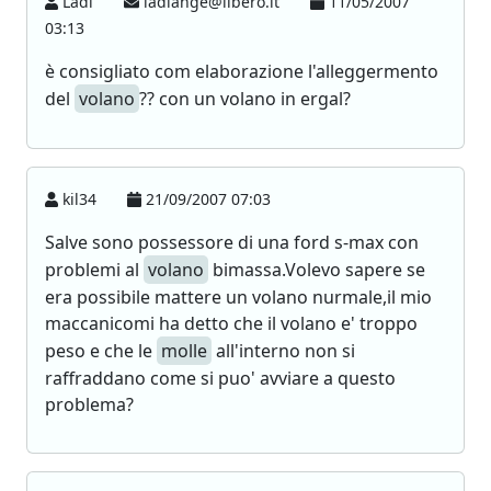
Ladi
ladiange@libero.it
11/05/2007
03:13
è consigliato com elaborazione l'alleggermento
del
volano
?? con un volano in ergal?
kil34
21/09/2007 07:03
Salve sono possessore di una ford s-max con
problemi al
volano
bimassa.Volevo sapere se
era possibile mattere un volano nurmale,il mio
maccanicomi ha detto che il volano e' troppo
peso e che le
molle
all'interno non si
raffraddano come si puo' avviare a questo
problema?