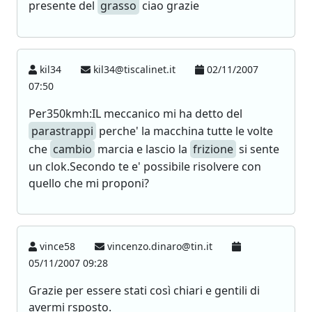
presente del
grasso
ciao grazie
kil34
kil34@tiscalinet.it
02/11/2007
07:50
Per350kmh:IL meccanico mi ha detto del
parastrappi
perche' la macchina tutte le volte
che
cambio
marcia e lascio la
frizione
si sente
un clok.Secondo te e' possibile risolvere con
quello che mi proponi?
vince58
vincenzo.dinaro@tin.it
05/11/2007 09:28
Grazie per essere stati così chiari e gentili di
avermi rsposto.