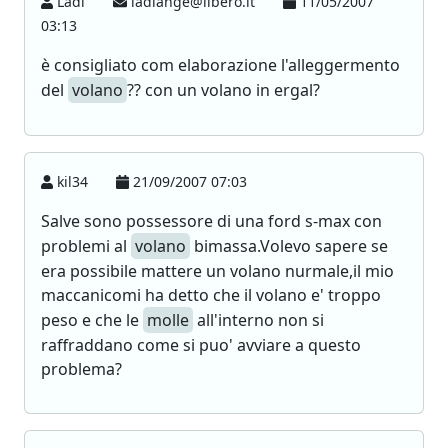
Ladi
ladiange@libero.it
11/05/2007
03:13
è consigliato com elaborazione l'alleggermento
del
volano
?? con un volano in ergal?
kil34
21/09/2007 07:03
Salve sono possessore di una ford s-max con
problemi al
volano
bimassa.Volevo sapere se
era possibile mattere un volano nurmale,il mio
maccanicomi ha detto che il volano e' troppo
peso e che le
molle
all'interno non si
raffraddano come si puo' avviare a questo
problema?