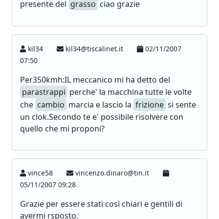
presente del
grasso
ciao grazie
kil34
kil34@tiscalinet.it
02/11/2007
07:50
Per350kmh:IL meccanico mi ha detto del
parastrappi
perche' la macchina tutte le volte
che
cambio
marcia e lascio la
frizione
si sente
un clok.Secondo te e' possibile risolvere con
quello che mi proponi?
vince58
vincenzo.dinaro@tin.it
05/11/2007 09:28
Grazie per essere stati così chiari e gentili di
avermi rsposto.