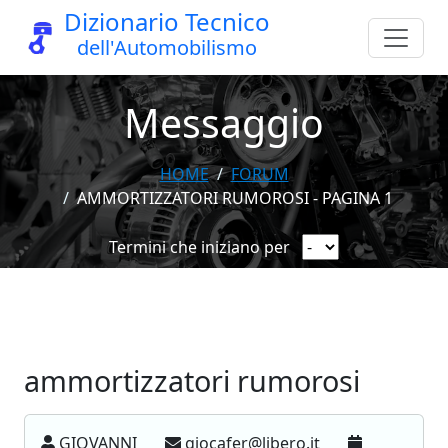
Dizionario Tecnico
dell'Automobilismo
Messaggio
HOME
FORUM
AMMORTIZZATORI RUMOROSI - PAGINA 1
Termini che iniziano per
ammortizzatori rumorosi
GIOVANNI
giocafer@libero.it