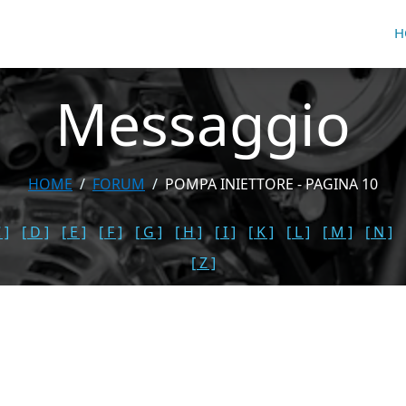
H
Messaggio
HOME
FORUM
POMPA INIETTORE - PAGINA 10
 ]
[ D ]
[ E ]
[ F ]
[ G ]
[ H ]
[ I ]
[ K ]
[ L ]
[ M ]
[ N ]
[ Z ]