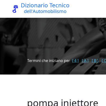
Dizionario Tecnico
dell'Automobilismo
Termini che iniziano per
[ 4 ]
[ A ]
[ B ]
[ C
pompa iniettore