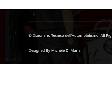
©
Dizionario Tecnico dell'Automobilismo
, All Ri
Designed By
Michele Di Maria