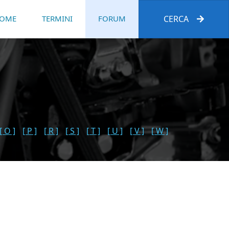
OME
TERMINI
FORUM
CERCA
[ O ]
[ P ]
[ R ]
[ S ]
[ T ]
[ U ]
[ V ]
[ W ]