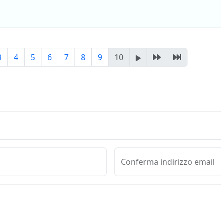
3
4
5
6
7
8
9
10
Conferma indirizzo email