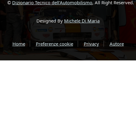
©
Dizionario Tecnico dell'Automobilismo
, All Right Reserved.
Designed By
Michele Di Maria
Home
Preferenze cookie
Privacy
Autore