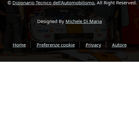
©
Dizionario Tecnico dell'Automobilismo
, All Right Reserved.
Designed By
Michele Di Maria
Home
Preferenze cookie
Privacy
Autore