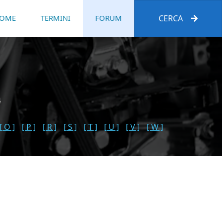
OME
TERMINI
FORUM
CERCA
4
[ O ]
[ P ]
[ R ]
[ S ]
[ T ]
[ U ]
[ V ]
[ W ]