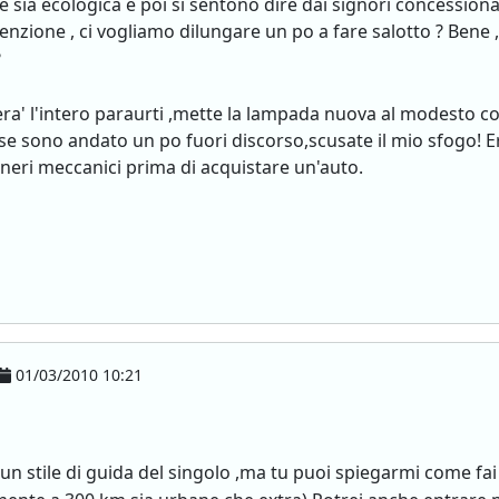
 sia ecologica e poi si sentono dire dai signori concession
zione , ci vogliamo dilungare un po a fare salotto ? Bene , 
?
era' l'intero paraurti ,mette la lampada nuova al modesto c
e sono andato un po fuori discorso,scusate il mio sfogo! Er
ri meccanici prima di acquistare un'auto.
01/03/2010 10:21
cun stile di guida del singolo ,ma tu puoi spiegarmi come f