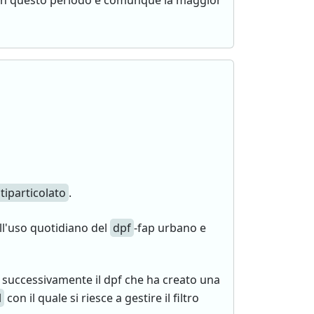
a) in questo periodo e comunque la maggior
ntiparticolato
.
ll'uso quotidiano del
dpf
-fap urbano e
 successivamente il dpf che ha creato una
l
con il quale si riesce a gestire il filtro