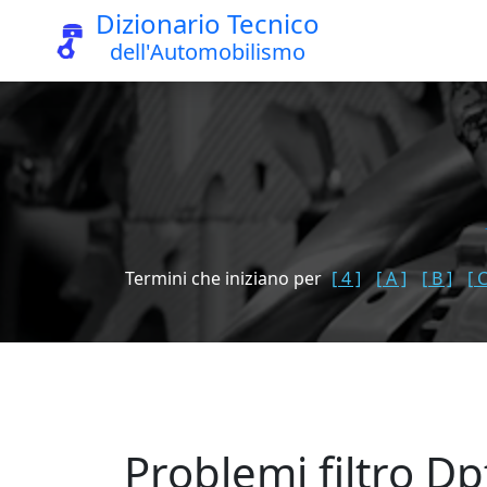
Dizionario Tecnico
dell'Automobilismo
Termini che iniziano per
[ 4 ]
[ A ]
[ B ]
[ C
Problemi filtro Dp