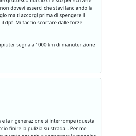
el grottesco ma cio che sto per scrivere
 non dovevi esserci che stavi lanciando la
gio ma ti accorgi prima di spengere il
il dpf .Mi faccio scortare dalle forze
mpiuter segnala 1000 km di manutenzione
 e la rigenerazione si interrompe (questa
cio finire la pulizia su strada... Per me