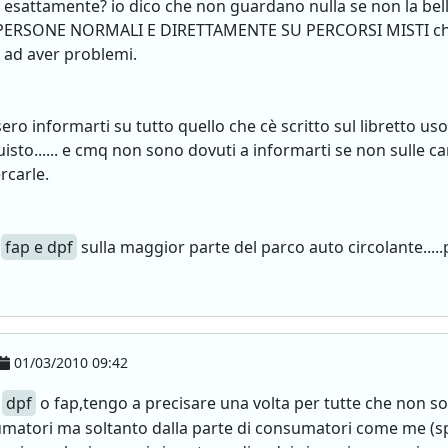
sattamente? io dico che non guardano nulla se non la bellez
ti da PERSONE NORMALI E DIRETTAMENTE SU PERCORSI MISTI che
o ad aver problemi.
o informarti su tutto quello che cè scritto sul libretto us
isto...... e cmq non sono dovuti a informarti se non sulle car
ercarle.
l
fap e dpf
sulla maggior parte del parco auto circolante....
01/03/2010 09:42
o
dpf
o fap,tengo a precisare una volta per tutte che non son
matori ma soltanto dalla parte di consumatori come me (spe