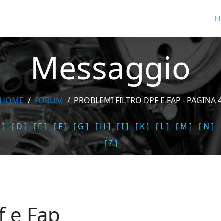
H
Messaggio
HOME
FORUM
PROBLEMI FILTRO DPF E FAP - PAGINA 
 ]
[ D ]
[ E ]
[ F ]
[ G ]
[ H ]
[ I ]
[ K ]
[ L ]
[ M ]
[ N ]
[ Z ]
f e Fap