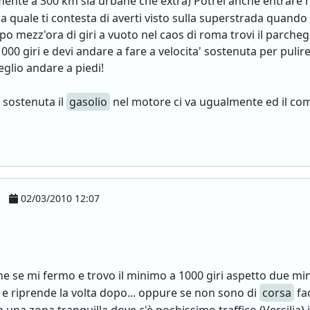
ente a 300 km sia urbane che extra) Potrei anche entrare n
 la quale ti contesta di averti visto sulla superstrada quando
po mezz'ora di giri a vuoto nel caos di roma trovi il parcheg
000 giri e devi andare a fare a velocita' sostenuta per pulire 
eglio andare a piedi!
 sostenuta il
gasolio
nel motore ci va ugualmente ed il co
02/03/2010 12:07
e se mi fermo e trovo il minimo a 1000 giri aspetto due min
) e riprende la volta dopo... oppure se non sono di
corsa
fac