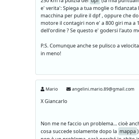
250 km fa pulizia del
dpf
(la mia puntualm
e' verita': Spiega a tua moglie o fidanzata
macchina per pulire il dpf , oppure che do
motore il contagiri non e' a 800 giri ma a 1
dell'ordine ? Se questo e' godersi l'auto m
P.S. Comunque anche se pulisco a velocita
in meno!
Mario
angelini.mario.89@gmail.com
X Giancarlo
Non me ne faccio un problema... cioè anch
cosa succede solamente dopo la
mappa