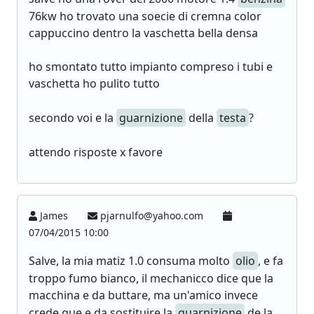
76kw ho trovato una soecie di cremna color
cappuccino dentro la vaschetta bella densa
ho smontato tutto impianto compreso i tubi e
vaschetta ho pulito tutto
secondo voi e la
guarnizione
della
testa
?
attendo risposte x favore
James
pjarnulfo@yahoo.com
07/04/2015 10:00
Salve, la mia matiz 1.0 consuma molto
olio
, e fa
troppo fumo bianco, il mechanicco dice que la
macchina e da buttare, ma un'amico invece
crede que e da sostituire la
guarnizione
de la