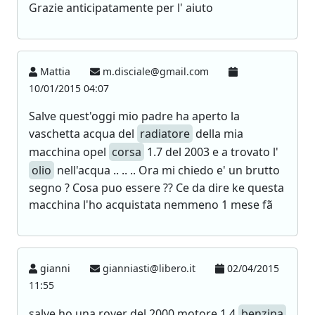
Grazie anticipatamente per l' aiuto
Mattia
m.disciale@gmail.com
10/01/2015 04:07
Salve quest'oggi mio padre ha aperto la
vaschetta acqua del
radiatore
della mia
macchina opel
corsa
1.7 del 2003 e a trovato l'
olio
nell'acqua .. .. .. Ora mi chiedo e' un brutto
segno ? Cosa puo essere ?? Ce da dire ke questa
macchina l'ho acquistata nemmeno 1 mese fã
gianni
gianniasti@libero.it
02/04/2015
11:55
salve ho una rover del 2000 motore 1.4
benzina