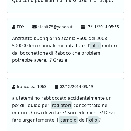
Qualcuno può illuminarmi? Grazie in anticipo.
EDY
stealt78@yahoo.it
17/11/2014 05:55
Anzitutto buongiorno.scania R500 del 2008
500000 km manuale.mi buta fuori l'
olio
motore
dal bocchettone di Raboco che problemi
potrebbe avere. .? Grazie.
franco bar1963
02/12/2014 09:49
aiutatemi ho rabboccato accidentalmente un
po' di liquido per
radiatori
concentrato nel
motore. Cosa devo fare? Succede niente? Devo
fare urgentemente il
cambio
dell'
olio
?