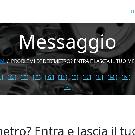
H
Messaggio
UM
PROBLEMI DI DEBIMETRO? ENTRA E LASCIA IL TUO MES
 ]
[ D ]
[ E ]
[ F ]
[ G ]
[ H ]
[ I ]
[ K ]
[ L ]
[ M ]
[ N ]
[ Z ]
tro? Entra e lascia il t