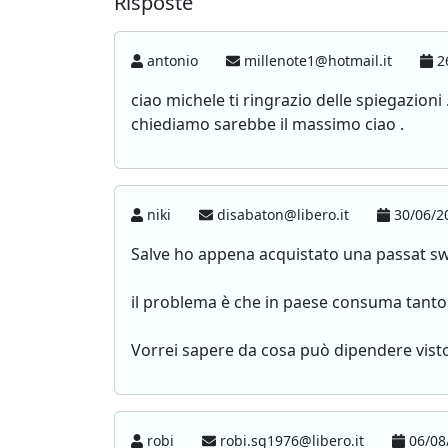
Risposte
antonio
millenote1@hotmail.it
26
ciao michele ti ringrazio delle spiegazion
chiediamo sarebbe il massimo ciao .
niki
disabaton@libero.it
30/06/2
Salve ho appena acquistato una passat s
il problema è che in paese consuma tanto f
Vorrei sapere da cosa può dipendere visto
robi
robi.sg1976@libero.it
06/08