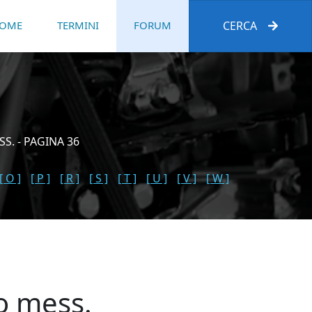
OME
TERMINI
FORUM
CERCA
S. - PAGINA 36
[ O ]
[ P ]
[ R ]
[ S ]
[ T ]
[ U ]
[ V ]
[ W ]
uo mess.