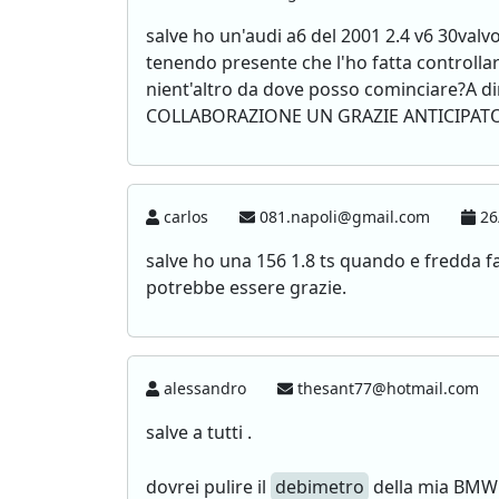
salve ho un'audi a6 del 2001 2.4 v6 30valv
tenendo presente che l'ho fatta controllar
nient'altro da dove posso cominciare?A d
COLLABORAZIONE UN GRAZIE ANTICIPAT
carlos
081.napoli@gmail.com
26
salve ho una 156 1.8 ts quando e fredda fa 
potrebbe essere grazie.
alessandro
thesant77@hotmail.com
salve a tutti .
dovrei pulire il
debimetro
della mia BMW 5