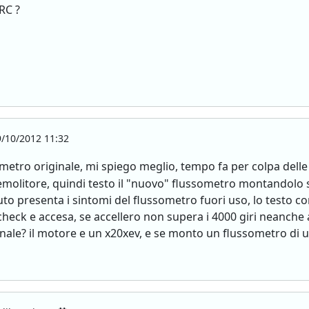
CRC ?
/10/2012 11:32
ometro originale, mi spiego meglio, tempo fa per colpa dell
litore, quindi testo il "nuovo" flussometro montandolo sul
to presenta i sintomi del flussometro fuori uso, lo testo co
check e accesa, se accellero non supera i 4000 giri neanche 
ginale? il motore e un x20xev, e se monto un flussometro di 