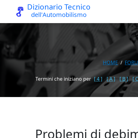
Dizionario Tecnico
dell'Automobilismo
HOME
FOR
Termini che iniziano per
[ 4 ]
[ A ]
[ B ]
[ C
Problemi di debime