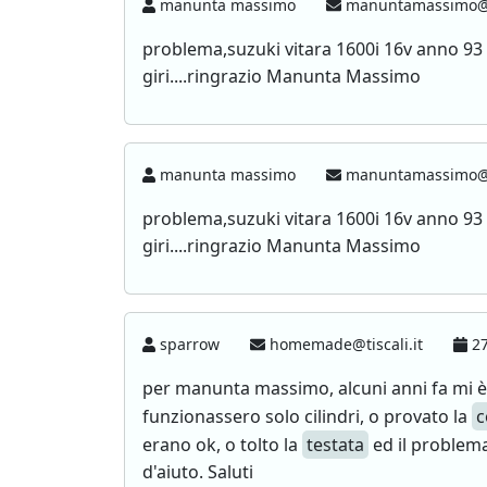
manunta massimo
manuntamassimo@l
problema,suzuki vitara 1600i 16v anno 93 
giri....ringrazio Manunta Massimo
manunta massimo
manuntamassimo@l
problema,suzuki vitara 1600i 16v anno 93 
giri....ringrazio Manunta Massimo
sparrow
homemade@tiscali.it
27
per manunta massimo, alcuni anni fa mi è 
funzionassero solo cilindri, o provato la
c
erano ok, o tolto la
testata
ed il problema
d'aiuto. Saluti