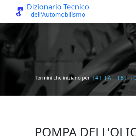
Dizionario Tecnico
dell'Automobilismo
Termini che iniziano per
[ 4 ]
[ A ]
[ B ]
[ C
POMPA DELL'OLI