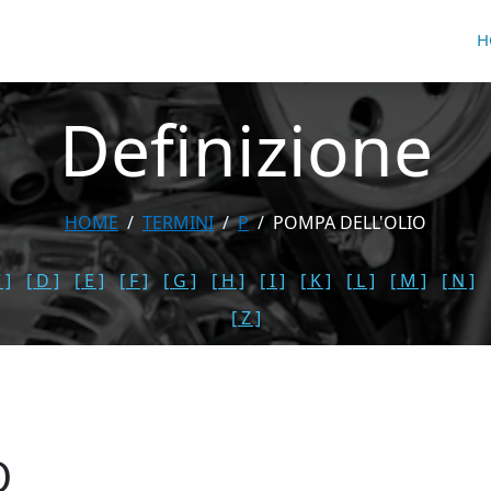
H
Definizione
HOME
TERMINI
P
POMPA DELL'OLIO
 ]
[ D ]
[ E ]
[ F ]
[ G ]
[ H ]
[ I ]
[ K ]
[ L ]
[ M ]
[ N ]
[ Z ]
O