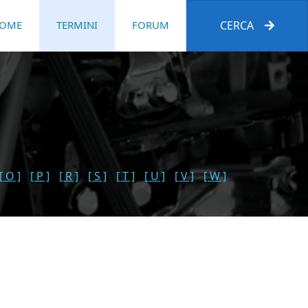
OME
TERMINI
FORUM
CERCA
[ O ]
[ P ]
[ R ]
[ S ]
[ T ]
[ U ]
[ V ]
[ W ]