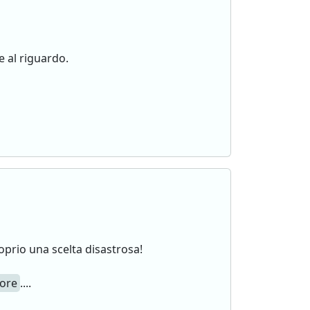
e al riguardo.
oprio una scelta disastrosa!
tore
....