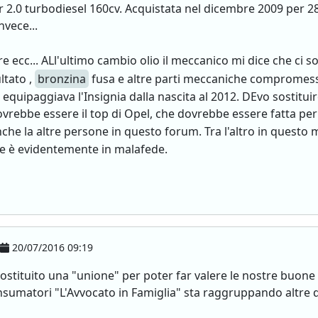
 2.0 turbodiesel 160cv. Acquistata nel dicembre 2009 per 28
nvece...
e ecc... ALl'ultimo cambio olio il meccanico mi dice che ci son
ltato ,
bronzina
fusa e altre parti meccaniche compromesse
quipaggiava l'Insignia dalla nascita al 2012. DEvo sostituire i
vrebbe essere il top di Opel, che dovrebbe essere fatta per 
e la altre persone in questo forum. Tra l'altro in quest
 che è evidentemente in malafede.
20/07/2016 09:19
costituito una "unione" per poter far valere le nostre buone
Consumatori "L'Avvocato in Famiglia" sta raggruppando altre 