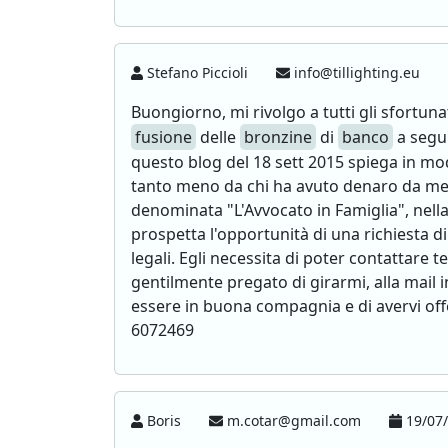
Stefano Piccioli
info@tillighting.eu
Buongiorno, mi rivolgo a tutti gli sfortu
fusione
delle
bronzine
di
banco
a segui
questo blog del 18 sett 2015 spiega in mo
tanto meno da chi ha avuto denaro da me
denominata "L'Avvocato in Famiglia", nella 
prospetta l'opportunità di una richiesta 
legali. Egli necessita di poter contattare 
gentilmente pregato di girarmi, alla mail i
essere in buona compagnia e di avervi offer
6072469
Boris
m.cotar@gmail.com
19/07/