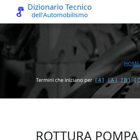
Dizionario Tecnico
dell'Automobilismo
HOME
Termini che iniziano per
[ 4 ]
[ A ]
[ B ]
[ C
ROTTURA POMPA 