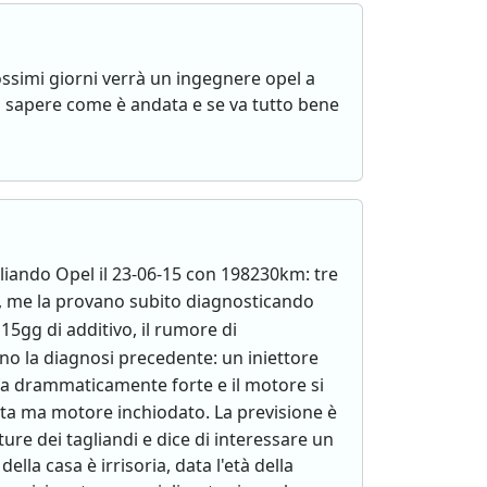
ossimi giorni verrà un ingegnere opel a
ò sapere come è andata e se va tutto bene
iando Opel il 23-06-15 con 198230km: tre
ina, me la provano subito diagnosticando
15gg di additivo, il rumore di
ano la diagnosi precedente: un iniettore
fa drammaticamente forte e il motore si
vista ma motore inchiodato. La previsione è
ure dei tagliandi e dice di interessare un
la casa è irrisoria, data l'età della