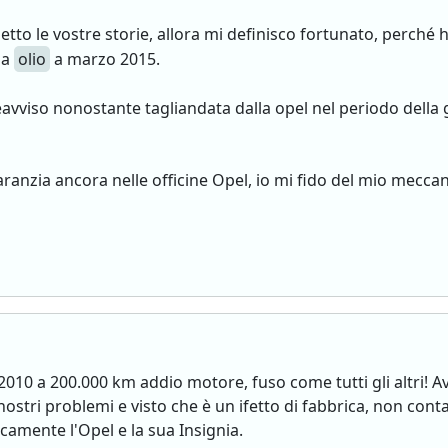
letto le vostre storie, allora mi definisco fortunato, perché
pa
olio
a marzo 2015.
viso nonostante tagliandata dalla opel nel periodo della g
aranzia ancora nelle officine Opel, io mi fido del mio mecc
010 a 200.000 km addio motore, fuso come tutti gli altri! A
 nostri problemi e visto che è un ifetto di fabbrica, non con
icamente l'Opel e la sua Insignia.