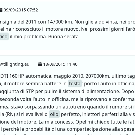
09/09/2015 07:52
nsignia del 2011 con 147000 km. Non gliela do vinta, nei pr
l ha riconosciuto il motore nuovo. Nei prossimi giorni far
rico
il mio problema. Buona serata
@tillighting.eu
18/09/2015 11:40
 CDTI 160HP automatica, maggio 2010, 207000km, ultimo tagl
a, il motore sembra battere in
testa
: porto l'auto in offic
ggiunta di STP per pulire il sistema di alimentazione. Dopo 
a seconda volta l'auto in officina, me la riprovano e conferm
 Romea stavo sorpassando un autotreno quando il rumore si 
a (RN) si rileva livello
olio
perfetto, iniettori perfetti alla 
one del motore. La mia concess. Opel mi chiede tutte le fatt
perchè le probabilità di una compartecipazione alla spesa del