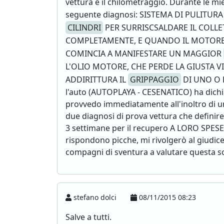
vettura e il chilometraggio. Durante le mi
seguente diagnosi: SISTEMA DI PULITURA
CILINDRI
PER SURRISCSALDARE IL COLLET
COMPLETAMENTE, E QUANDO IL MOTORE
COMINCIA A MANIFESTARE UN MAGGIOR
L'OLIO MOTORE, CHE PERDE LA GIUSTA
ADDIRITTURA IL
GRIPPAGGIO
DI UNO O P
l'auto (AUTOPLAYA - CESENATICO) ha dichiar
provvedo immediatamente all'inoltro di una
due diagnosi di prova vettura che definirei
3 settimane per il recupero A LORO SPESE 
rispondono picche, mi rivolgerò al giudice
compagni di sventura a valutare questa sol
stefano dolci
08/11/2015 08:23
Salve a tutti.