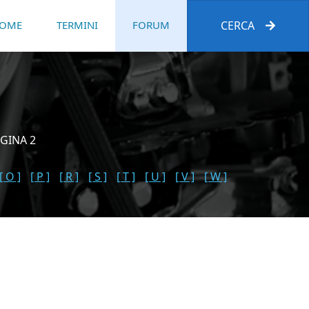
OME
TERMINI
FORUM
CERCA
GINA 2
[ O ]
[ P ]
[ R ]
[ S ]
[ T ]
[ U ]
[ V ]
[ W ]
E