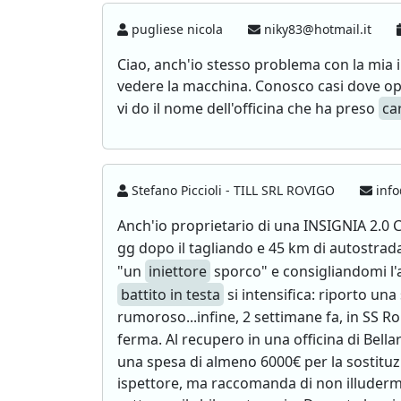
pugliese nicola
niky83@hotmail.it
Ciao, anch'io stesso problema con la mia i
vedere la macchina. Conosco casi dove ope
vi do il nome dell'officina che ha preso
ca
Stefano Piccioli - TILL SRL ROVIGO
info
Anch'io proprietario di una INSIGNIA 2.0
gg dopo il tagliando e 45 km di autostrad
"un
iniettore
sporco" e consigliandomi l'a
battito in testa
si intensifica: riporto un
rumoroso...infine, 2 settimane fa, in SS
ferma. Al recupero in una officina di Bellari
una spesa di almeno 6000€ per la sostituzi
ispettore, ma raccomanda di non illudermi 