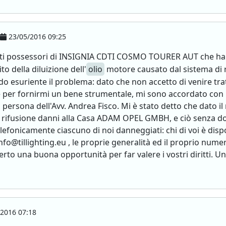
23/05/2016 09:25
nati possessori di INSIGNIA CDTI COSMO TOURER AUT che hann
to della diluizione dell'
olio
motore causato dal sistema di r
do esuriente il problema: dato che non accetto di venire tra
 per fornirmi un bene strumentale, mi sono accordato con
persona dell'Avv. Andrea Fisco. Mi è stato detto che dato il 
di rifusione danni alla Casa ADAM OPEL GMBH, e ciò senza d
telefonicamente ciascuno di noi danneggiati: chi di voi è dis
nfo@tillighting.eu , le proprie generalità ed il proprio numer
to una buona opportunità per far valere i vostri diritti. Un 
2016 07:18