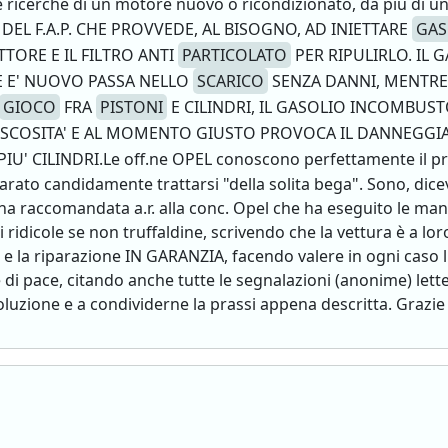
e ricerche di un motore nuovo o ricondizionato, da più di un 
 DEL F.A.P. CHE PROVVEDE, AL BISOGNO, AD INIETTARE
GAS
TORE E IL FILTRO ANTI
PARTICOLATO
PER RIPULIRLO. IL 
 E' NUOVO PASSA NELLO
SCARICO
SENZA DANNI, MENTRE
GIOCO
FRA
PISTONI
E CILINDRI, IL GASOLIO INCOMBUST
 VISCOSITA' E AL MOMENTO GIUSTO PROVOCA IL DANNEGG
IU' CILINDRI.Le off.ne OPEL conoscono perfettamente il pr
ato candidamente trattarsi "della solita bega". Sono, dicev
 raccomandata a.r. alla conc. Opel che ha eseguito le manut
 ridicole se non truffaldine, scrivendo che la vettura è a l
e la riparazione IN GARANZIA, facendo valere in ogni caso l'
 di pace, citando anche tutte le segnalazioni (anonime) lette
uzione e a condividerne la prassi appena descritta. Grazie d