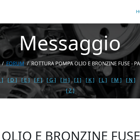
H
Messaggio
FORUM
ROTTURA POMPA OLIO E BRONZINE FUSE - PA
 ]
[ D ]
[ E ]
[ F ]
[ G ]
[ H ]
[ I ]
[ K ]
[ L ]
[ M ]
[ N ]
[ Z ]
OLIO E BRONZINE FUS