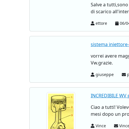
Salve a tutti,son
di scarico all'int
ettore
06/0
sistema iniettor
vorrei avere magg
Vw.grazie.
giuseppe
p
INCREDIBILE WV 
Ciao a tutti! Vol
mesi dopo un prob
Vince
Vinc