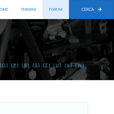
OME
TERMINI
FORUM
CERCA
[ O ]
[ P ]
[ R ]
[ S ]
[ T ]
[ U ]
[ V ]
[ W ]