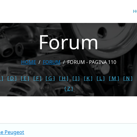
H
Forum
HOME
FORUM
FORUM - PAGINA 110
 ]
[ D ]
[ E ]
[ F ]
[ G ]
[ H ]
[ I ]
[ K ]
[ L ]
[ M ]
[ N ]
[ Z ]
ne Peugeot