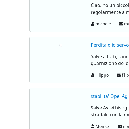
Ciao, ho un picco
regolarmente a m
michele
mi
Perdita olio serv
Salve a tutti, l'a
guarnizione del g
Filippo
fili
stabilita' Opel Agi
Salve.Avrei bisog
stradale con la mi
Monica
mac