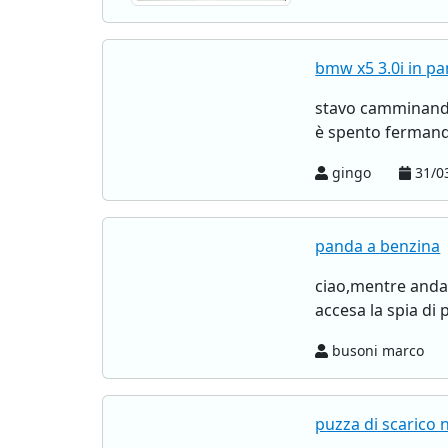
bmw x5 3.0i in p
stavo camminando
è spento fermand
gingo
31/0
panda a benzina
ciao,mentre andav
accesa la spia di 
busoni marco
puzza di scarico n