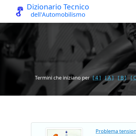
Dizionario Tecnico
dell'Automobilismo
Termini che iniziano per
[ 4 ]
[ A ]
[ B ]
[ C
Problema tensio