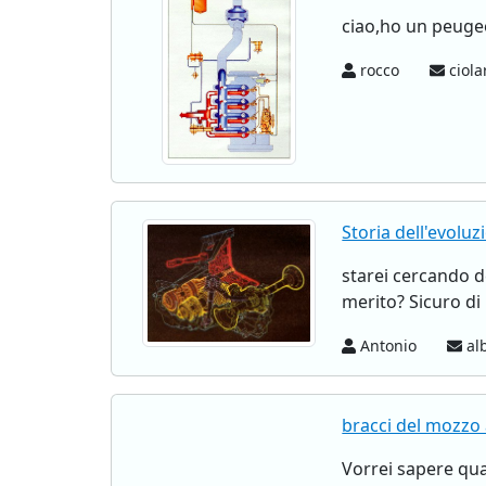
ciao,ho un peugeot
rocco
ciola
Storia dell'evol
starei cercando d
merito? Sicuro di
Antonio
al
bracci del mozzo 
Vorrei sapere qua