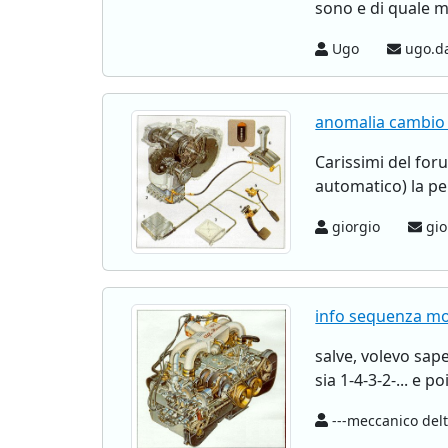
sono e di quale m
Ugo
ugo.da
anomalia cambio
Carissimi del fo
automatico) la pe
giorgio
gio
info sequenza m
salve, volevo sap
sia 1-4-3-2-... e 
---meccanico delt