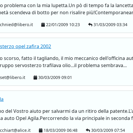
lo problema con la mia lupetta.Un pò di tempo fa la lancett
età scendeva di botto per non risalire più!Contemporanea
chnied@libero.it
22/01/2009 10:23
31/03/2009 03:34
osterzo opel zafira 2002
nno scorso, fatto il tagliando, il mio meccanico dell'officina
ruppo servosterzo trafilava olio...il problema sembrava...
pset@libero.it
30/03/2009 09:01
la
no del Vostro aiuto per salvarmi da un ritiro della patente.
a auto Opel Agila.Percorrendo la via principale in seconda fi
chiart@alice.it
18/03/2009 06:48
30/03/2009 07:54